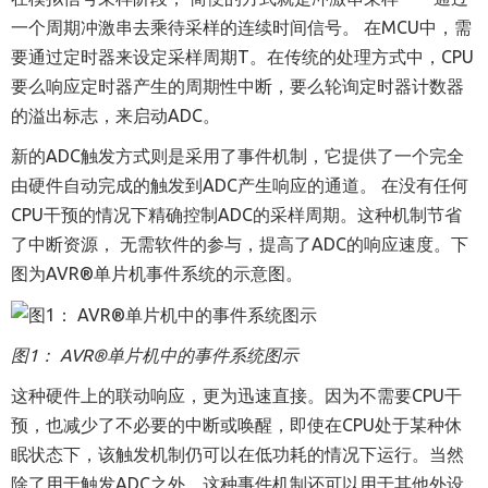
一个周期
冲激
串去乘待采样的连续时间信号
。
在MCU中，需
要通过
定时器
来设定采样周期T。在传统的处理方式中，CPU
要么响应
定时器
产生的周期性中断，要么轮询
定时器
计数器
的溢出标志，来启动ADC。
新的ADC触发方式则是采用了事件机制，它提供了一个完全
由硬件自动完成的触发到ADC产生响应的通道。
在没有任何
CPU干预的情况下精确控制ADC的采样周期。这种机制节省
了中断资源，
无需
软件的参与，提高了ADC的响应速度。下
图为AVR
®
单片机事件系统的示意图。
图1
： AVR
®
单片机中的事件系统图示
这种硬件上的联动响应，更为迅速直接。因为不需要CPU干
预，也减少了不必要的中断或唤醒，即使在CPU处于某种休
眠状态下，该触发机制仍可以在低功耗的情况下运行。当然
除了用于触发ADC之外，这种事件机制还可以用于其他外设