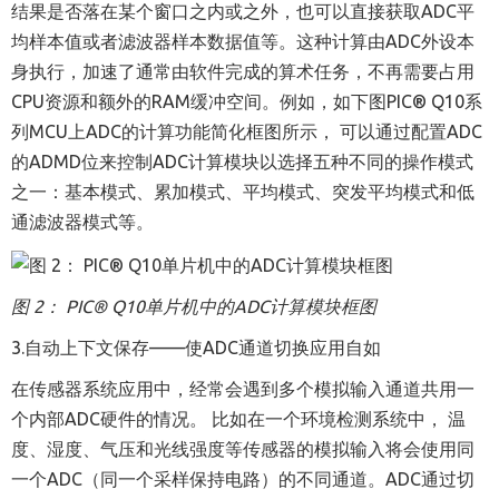
结果是否落在某个窗口之内或之外，也可以直接获取ADC平
均样本值或者滤波器样本数据值等。这种计算由ADC外设本
身执行，加速了通常由软件完成的算术任务，不再需要占用
CPU资源和额外的RAM缓冲空间。例如，如下图PIC
®
Q10系
列MCU上ADC的计算功能简化框图所示， 可以通过配置ADC
的ADMD位来控制ADC计算模块以选择五种不同的操作模式
之一
：
基本模式
、
累加模式
、
平均模式
、
突发平均模式和低
通滤波器模式等。
图
2： PIC
®
Q10单片机中的ADC计算模块框图
3.
自动上下文保存
——
使ADC通道切换应用自如
在传感器系统应用中，经常会遇到多个模拟输入通道共用一
个内部ADC硬件的情况。
比如在一个环境检测系统中， 温
度
、
湿度
、
气压
和
光线强度等传感器的模拟输入将会使用同
一个ADC（同一个采样保持电路）的不同通道。ADC通过切