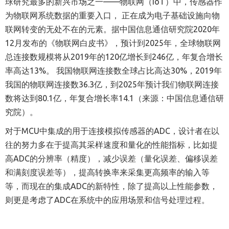
球研究最多的新兴市场之一
——
物联网（I
o
T）中，传感器作
为物联网系统数据的重要入口，
正在成为电子基础设施向物
联网转变的无处不在的元素。
据中国信息通信研究院2
020
年
1
2
月发布的《物联网白皮书》，预计到2
025
年，全球物联网
总连接数规模将从2
019
年的1
20
亿增长到2
46
亿，年复合增长
率高达1
3%
。 我国物联网连接数全球占比高达3
0%
，2
019
年
我国的物联网连接数3
6.3
亿，到2
025
年预计我们物联网连接
数将达到8
0.1
亿，年复合增长率1
4.
1（来源：中国信息通信研
究院）。
对于MCU中集成的用于连接模拟传感器的ADC，设计者在以
往的努力多在于提高其采样
速度
和量化的性能指标，比如提
高ADC的分辨率（精度），减少误差（量化误差
、
偏移误差
和
满刻度误差等），提高转换率来采集更高频率的输入等
等
，
而现在的集成ADC的新特性，除了提高以上性能参数，
则更是考虑了ADC
在
系统中的应用场景和信号处理过程。