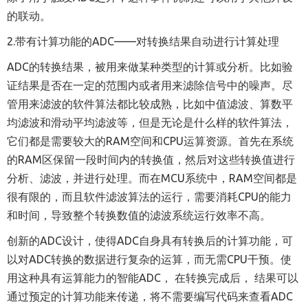
的联动。
2.
带有计算功能的ADC
——
对
转换
结果自动进行计算处理
ADC的
转换
结果，被用来做某种类型的计算或分析。比如验
证结果是否在一定的范围内或者用来滤除信号中的噪声。尽
管用来滤波的软件算法
都
比较成熟，比如中值滤波
、
算数平
均滤波
和
滑动平均滤波等
，
但是无论是什么样的软件算法，
它们都是需要较大的RAM空间
和CPU运算资源。
首先在系统
的RAM区保留一段时间内的
转换
值，然后对这些
转换
值进行
分析、滤波，并进行处理。而在MCU系统中，RAM空间都是
很有限的，而且软件滤波算法的运行，需要消耗CPU的能力
和时间，导致整个
转换数值的
滤波系统运行效率不高。
创新的ADC设计，使得ADC自身具有转换后的计算功能，可
以对ADC
转换
的数据进行复杂的运算，而无需CPU干预。使
用这种具有运算能力的智能ADC， 在转换完成后， 结果可以
通过预定的计算功能来传递，将不需要编写代码来查看ADC