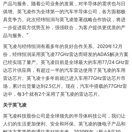
产品与服务。随着公司业务的发展，对半导体的需求也与日
俱增。英飞凌作为全球第一的汽车半导体公司，各方面都极
具竞争力。此次经纬恒润与英飞凌签署战略合作协议，将进
一步促进双方优势互补，强强联合，为客户提供更优质的产
品与服务。”
英飞凌与经纬恒润有着多年的良好合作关系。2
020
年1
2
月
份，经纬恒润采用英飞凌7
7GH
z雷达而研发的A
DAS
解决方案
已经实现了量产。英飞凌目前是全球最大的车用77/24 GHz雷
达芯片供应商，有超过一半的汽车雷达使用了英飞凌的车用
雷达芯片。英飞凌十多年前就已进入车用7
7
GHz雷达芯片市
场，累计出货量达到2
.5
亿片。现在，汽车中搭载的7
7
GHz雷
达中，每3个就有2个采用了英飞凌的雷达芯片。
关于英飞凌
英飞凌科技股份公司是全球领先的半导体科技公司，我们让
人们的生活更加便利、安全和环保。英飞凌的微电子产品和
解决方案将带您通往美好的未来。
2020
财年（截止
9
月
30