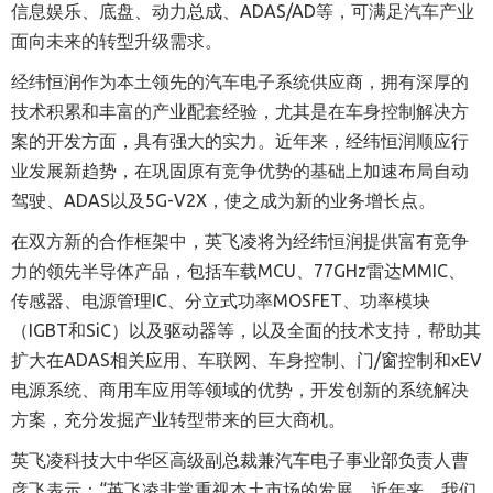
信息娱乐、底盘、动力总成、ADAS/AD等，可满足汽车产业
面向未来的转型升级需求。
经纬恒润作为本土领先的汽车电子系统供应商，拥有深厚的
技术积累和丰富的产业配套经验，尤其是在车身控制解决方
案的开发方面，具有强大的实力。近年来，经纬恒润顺应行
业发展新趋势，在巩固原有竞争优势的基础上加速布局自动
驾驶、A
DAS
以及5
G-V2X
，使之成为新的业务增长点。
在双方新的合作框架中，英飞凌将为经纬恒润提供富有竞争
力的领先半导体产品，包括车载M
CU
、7
7GH
z雷达M
MIC
、
传感器、电源管理I
C
、分立式功率M
OSFET
、功率模块
（I
GBT
和SiC）以及驱动器等，以及全面的技术支持，帮助其
扩大在A
DAS
相关应用、车联网、车身控制、门/窗控制和
xEV
电源系统、商用车应用等领域的优势，开发创新的系统解决
方案，充分发掘产业转型带来的巨大商机。
英飞凌科技大中华区高级副总裁兼汽车电子事业部负责人曹
彦飞表示：“英飞凌非常重视本土市场的发展。近年来，我们