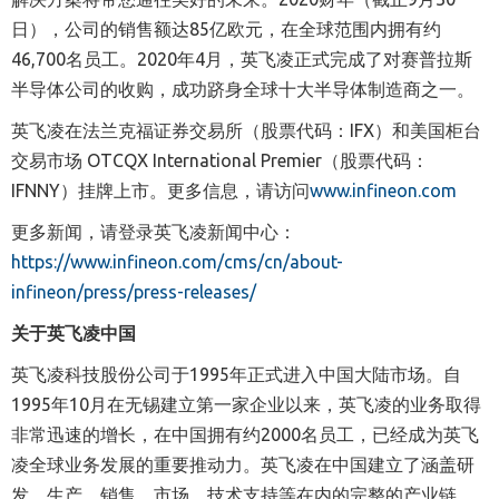
日），公司的销售额达
85
亿欧元，在全球范围内拥有约
46,700
名员工。
2020
年
4
月，英飞凌正式完成了对赛普拉斯
半导体公司的收购，成功跻身全球十大半导体制造商之一。
英飞凌在法兰克福证券交易所（股票代码：
IFX
）和美国柜台
交易市场
OTCQX International Premier
（股票代码：
IFNNY
）挂牌上市。更多信息，请访问
www.infineon.com
更多新闻，请登录
英飞凌新闻中心：
https://www.infineon.com/cms/cn/about-
infineon/press/press-releases/
关于英飞凌中国
英飞凌科技股份公司于
1995
年正式进入中国大陆市场。自
1995
年
10
月在无锡建立第一家企业以来，英飞凌的业务取得
非常迅速的增长，在中国拥有约
2000
名员工，已经成为英飞
凌全球业务发展的重要推动力。英飞凌在中国建立了涵盖研
发、生产、销售、市场、技术支持等在内的完整的产业链，