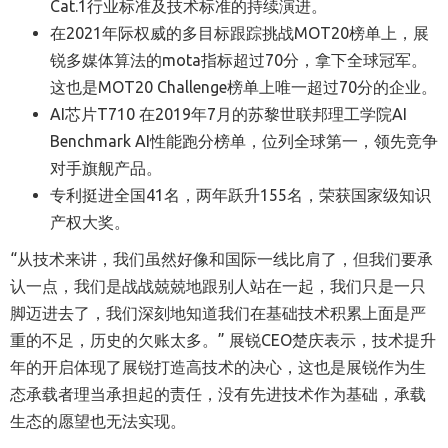
C
at.1
行业标准及技术标准的持续演进。
在2021年际权威的多目标跟踪挑战
MOT20
榜单上，展
锐多媒体算法的
mota
指标超过
70
分，拿下全球冠军。
这也是
MOT20 Challenge
榜单上唯一超过
70
分的企业。
AI芯片T710
在2019年7月的苏
黎世联邦理工学院AI
Benchmark AI性能跑分榜单，
位列全球第一，领先竞争
对手旗舰产品。
专利挺进全国
41
名，两年跃升1
55
名，荣获
国家级
知识
产权大奖
。
“从技术来讲，我们虽然好像和国际一线比肩了，但我们要承
认一点，我们是战战兢兢地跟别人站在一起，我们只是一只
脚迈进去了，我们深刻地知道我们在基础技术积累上面是严
重的不足，历史的欠账太多
。” 展锐CEO楚庆表示，技术提升
年的开启体现了展锐打造高技术的决心，这也是展锐作为生
态承载者理当承担起的责任，没有先进技术作为基础，承载
生态的愿望也无法实现。