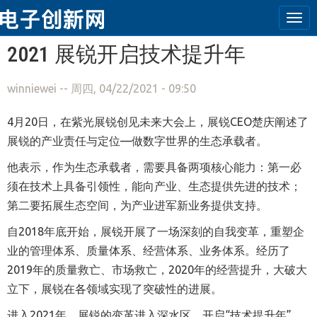
Tog
navi
跳转到主要内容
2021 展锐开启技术提升年
winniewei
-- 周四, 04/22/2021 - 09:50
4月20日，在紫光展锐创见未来大会上，展锐C
EO
楚庆阐述了
展锐的产业责任与定位—做数字世界的生态承载者。
他表示，作为生态承载者，需要具备两项核心能力：第一必
须在技术上具备引领性，能向产业、生态提供先进的技术；
第二要拓展生态空间，为产业进军新业务提供支持。
自
2018年底开始，展锐开展了一场深刻的自我变革
，重塑企
业的
管理体系、质量体系、经营体系、业务体系
。经历了
2019年的质量救亡、市场救亡，2020年的经营提升，大破大
立下，展锐在各领域实现了突破性的进展。
进入2021年，
展锐的变革进入深水区
，开启“技术提升年”
，