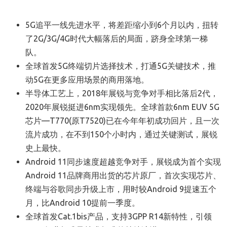
5
G
追平一线先进水平，将差距缩小到6个月以内，扭转
了
2G/3G/4G时代大幅落后
的
局面，跻身全球第一梯
队
。
全球首发5G终端切片选择技术，打通5G关键技术，推
动5G在更多应用场景的商用落地。
半导体工艺上，2018年展锐与竞争对手相比落后2代，
2020年展锐挺进6
nm
实现领先。全球首款6nm
E
UV
5G
芯片—
T
770(原T7520)已在今年年初成功回片，且一次
流片成功，在不到
150个小时内，通过关键测试
，
展锐
史上最快
。
Android 11同步速度超越
竞争对手，
展锐成为首个实现
Android 11品牌商用出货的芯片原厂，首次实现芯片、
终端与谷歌同步升级上市
，
用时较Android 9提速五个
月，比Android 10提前一季度
。
全球首发C
at.1bis
产品，
支持3GPP R14
新特性，引领