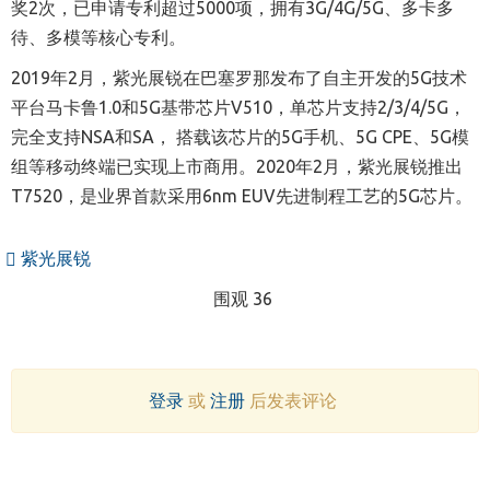
奖2次，已申请专利超过5000项，拥有3G/4G/5G、多卡多
待、多模等核心专利。
2019年2月，紫光展锐在巴塞罗那发布了自主开发的5G技术
平台马卡鲁1.0和5G基带芯片V510，单芯片支持2/3/4/5G，
完全支持NSA和SA， 搭载该芯片的5G手机、5G CPE、5G模
组等移动终端已实现上市商用。2020年2月，紫光展锐推出
T7520，是业界首款采用6nm EUV先进制程工艺的5G芯片。
紫光展锐
围观 36
登录
或
注册
后发表评论