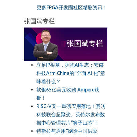
更多FPGA开发圈社区精彩资讯！
张国斌专栏
立足IP根基，拥抱AI生态：安谋
科技Arm China的“全面 AI 化”意
味着什么？
软银65亿美元收购 Ampere获
批！
RISC-V又一重磅应用落地！赛昉
科技联合超聚变、英特尔发布数
据中心管理芯片“狮子山芯"！
特斯拉与通用“剔除中国供应