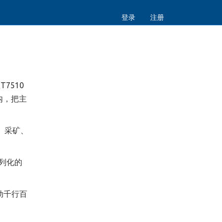
登录
注册
载
T7510
内，把主
、采矿、
列化的
动千行百