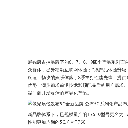
展锐唐古拉品牌下的
6
、
7
、
8
、
9
四个产品系列面
众群体，提升移动互联网体验；
7
系产品体验升级
疾速、畅快的娱乐体验；
8
系主打性能先锋，提供
优势，满足追求前沿技术和顶配品质的用户需求
端厂商开发灵活的差异化产品。
新品牌体系下，已规模量产的
T7510
型号更名为
T
性能更加均衡的
5G
芯片
T760
。