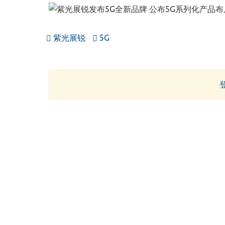
紫光展锐
5G