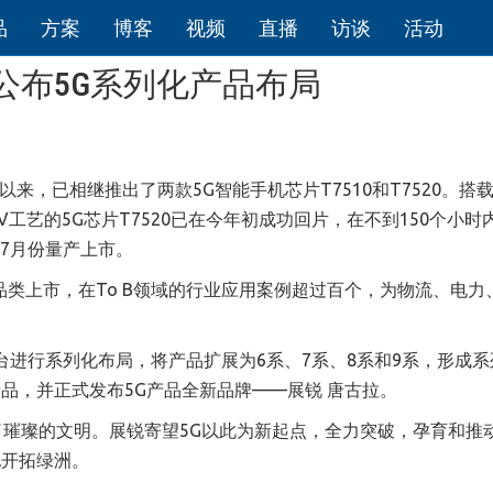
品
方案
博客
视频
直播
访谈
活动
公布5G系列化产品布局
以来，已相继推出了两款
5G
智能手机芯片
T7510
和
T7520
。搭
V
工艺的
5G
芯片
T7520
已在今年初成功回片，在不到
150
个小时
7
月份量产上市。
品类上市，在
To B
领域的行业应用案例超过百个，为物流、电力
台进行系列化布局，将产品扩展为
6
系、
7
系、
8
系和
9
系，形成系
产品，并正式发布
5G
产品全新品牌——展锐
唐古拉。
了璀璨的文明。展锐寄望
5G
以此为新起点，全力突破，孕育和推
地开拓绿洲。