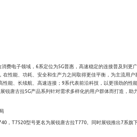
向消费电子领域，
6
系定位为
5G
普惠，高速稳定的连接普及到更
，在性能、功耗、安全和生产力之间取得更佳平衡，为主流用户
高性能、长续航、高速连接；
9
系代表前沿科技，以更强劲的性
。展锐唐古拉
5G
产品系列针对需求多样化的用户群体而打造，助
740
，
T7520
型号更名为展锐唐古拉
T770
。同时展锐推出
7
系旗