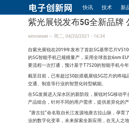
快讯
技术
新
跳转到主要内容
紫光展锐发布5G全新品牌 
winniewei
-- 周二, 04/20/2021 - 16:34
自紫光展锐在
2019
年发布了首款
5G
基带芯片
V510
的
5G
智能手机已规模量产，采用全球首款
6nm EU
要流程一次打通，预计基于
T7520
的智能手机今年
截至目前，已有超过
50
款搭载展锐
5G
芯片的终端
交通、制造等行业的智慧化转型赋能。
在
5G
发展进入深水区的新阶段，展锐对
5G
移动平
产品组合，针对不同的用户需求，提供差异化的
“唐古拉”命名取自长江发源地唐古拉山脉，孕育
业的数字化变革，未来探索全新应用，在无人之