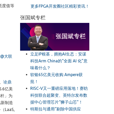
亮度值等
更多FPGA开发圈社区精彩资讯！
张国斌专栏
立足IP根基，拥抱AI生态：安谋
（
@
大联
科技Arm China的“全面 AI 化”意
味着什么？
软银65亿美元收购 Ampere获
批！
、
诠鼎
RISC-V又一重磅应用落地！赛昉
6.6亿美
科技联合超聚变、英特尔发布数
标杆」为
据中心管理芯片“狮子山芯"！
临新制造
特斯拉与通用“剔除中国供应
务
（
LaaS,