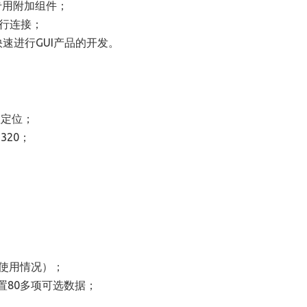
。专用附加组件
；
进行连接
；
快速进行GUI产品的开发
。
星定位
；
320
；
存使用情况）
；
置80多项可选数据
；