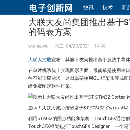
快讯
技术
新
跳转到主要内容
大联大友尚集团推出基于ST STM3
的码表方案
winniewei
-- 周二, 04/20/2021 - 14:58
大联大控股
宣
布，其旗下友尚推出基于
意法半导
在单片机系统上实现图形界面，最简单是使用串
往不能适应需求，这就需要使用GUI框架来完成图形
级免费图形软件框架。
图示1-大联大友尚推出基于ST STM32 Cortex-M4
利用STM32的图形功能和架构，TouchGFX
TouchGFX框架包括TouchGFX Designe