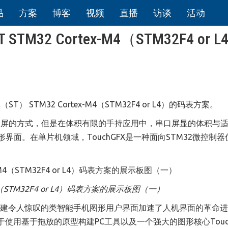
品
方案
博客
视频
直播
访谈
活动
2 Cortex-M4（STM32F4 or L
体（
ST
）
STM32 Cortex-M4
（
STM32F4 or L4
）
的码表方案。
口屏的方式，但是在体积有限的手持应用中，串口屏显的体积与
界面。在单片机领域，TouchGFX是一种面向STM32微控制
（
STM32F4 or L4
）
码表方案的展示板图（一）
通过创建令人惊叹的类智能手机图形用户界面加速了人机界面的革命
r、一个易于使用基于拖放的原型构建PC工具以及一个强大的图形核心Touc