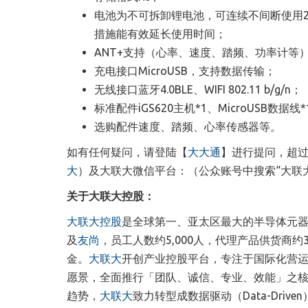
电池
为
不可拆卸锂电池，可连续不间断使用2
措施能有效延长使用时间
；
ANT+支持（心率、速度、踏频、功率计等
充电接口MicroUSB，支持数据传输
；
无线接口蓝牙4.0BLE、WIFI 802.11 b/g/n
；
标准配件iGS620主机*1、MicroUSB数
选购配件速度、踏频、心率传感器等
。
如有任何疑问，请登陆【
大大通
】
进行提问
，超
大
）及大联大微信平台：（公众账号中搜索
“
大联
关于大联大控股：
大联大控股
是全球第一、亚太区最大的
半导体元
及
友尚
，
员工人数约5,000人，代理产品供货商约
金
。
大联大
开创产业控股平台，专注于国际化营
愿景，全面推行「团队、诚信、专业、效能」之核
趋势，
大联大
致力转型成数据驱动
（
Data-Driven