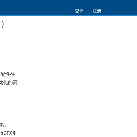
登录
注册
4）
适配性往
器优化的高
进程。
hGFX引