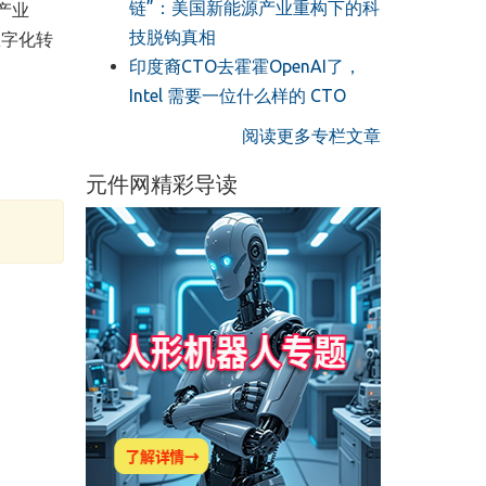
链”：美国新能源产业重构下的科
产业
技脱钩真相
数
字化
转
印度裔CTO去霍霍OpenAI了，
Intel 需要一位什么样的 CTO
阅读更多专栏文章
元件网精彩导读