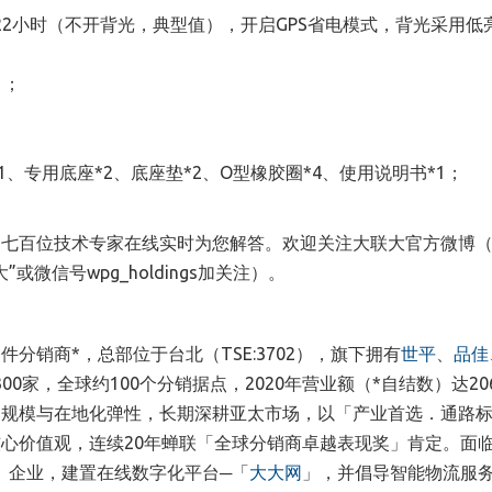
2小时（不开背光，典型值），开启GPS省电模式，背光采用低
）
；
据线*1、专用底座*2、底座垫*2、O型橡胶圈*4、使用说明书*1
；
过七百位技术专家在线实时为您解答。欢迎
关注大联大官方微博
大
”
或微信号wpg_holdings加关注）。
器件分销商
*
，总部位于台
北
（
TSE:3702
）
，
旗下拥有
世平
、
品佳
300家，全球约100个分销据点，
2020年营业额
（
*自结数
）
达20
运规模与在地化弹性，长期深耕亚太市场，以「产业首选．通路
心价值观，连续20年蝉联「全球分销商卓越表现奖」肯定。面
）
企业，建置在线
数字化平台
─「
大大网
」，并倡导智能物流服