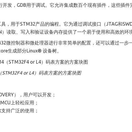
链进行开发，GDB用于调试。它允许集成数百个现有插件，这些插件
工具，用于STM32产品的编程。它为通过调试接口
（
JTAG和S
N
）
读取、写入和验证设备内存提供了一个易于使用和高效的环
STM32微控制器和微处理器进行非常简单的配置，还可以通过一步
 core生成部分Linux
®
设备树。
（
STM32F4 or L4
）
码表方案的方案块图
SCOVERY），用户可以开发
；
性能MCU上轻松应用
；
 kit支持广泛的使用
；