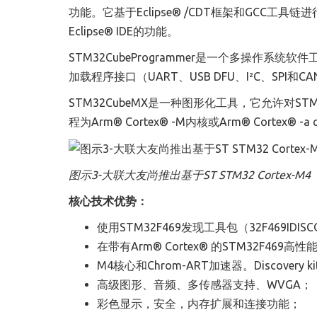
功能。它基于Eclipse
®
/CDT框架和GCC工具
Eclipse
®
IDE的功能。
STM32CubeProgrammer是一个多操作系统软
件
加载程序接口
（
UART、USB DFU、I²C、SPI和CA
STM32CubeMX是一种图形化工具，它允许对
程为Arm
®
Cortex
®
-M内核或Arm
®
Cortex
®
-a
图示3-大联大友尚推出基于ST STM32 Cortex-M4
核心技术优势
：
使用STM32F469发现工具包（32F469IDI
在带有Arm
®
Cortex
®
的STM32F469高
M4核心和Chrom-ART加速器。Discovery
高级图形、音频、多传感器支持、WVGA
；
彩色显示，安全，内存扩展和连接功能
；