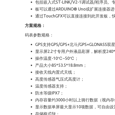
包括嵌入式ST-LINK/V2-1调试器/程序员
板可以通过ARDUINO
®
Uno或扩展连接器
通过TouchGFX可以直接连接到此开发板，
方案规格：
码表参数规格：
GPS支持GPS/GPS+北斗/GPS+GLONASS双
显示屏2.2寸专用户外液晶彩屏，解析度240*
操作温度-10
℃
~50
℃；
产品大小85*53.5*18.8mm
；
接收天线内置式天线
；
高度传感器气压式高度计
；
温度传感器支持
；
防水等级IPX7
；
内存容量约3000小时以上骑行数据（视内
显示数据单屏最大显示10项数据，可自由设
存储格式fit
；