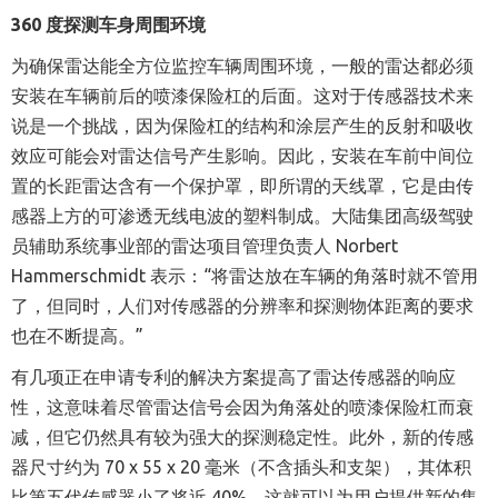
360 度探测车身周围环境
为确保雷达能全方位监控车辆周围环境，一般的雷达都必须
安装在车辆前后的喷漆保险杠的后面。这对于传感器技术来
说是一个挑战，因为保险杠的结构和涂层产生的反射和吸收
效应可能会对雷达信号产生影响。因此，安装在车前中间位
置的长距雷达含有一个保护罩，即所谓的天线罩，它是由传
感器上方的可渗透无线电波的塑料制成。大陆集团高级驾驶
员辅助系统事业部的雷达项目管理负责人 Norbert
Hammerschmidt 表示：“将雷达放在车辆的角落时就不管用
了，但同时，人们对传感器的分辨率和探测物体距离的要求
也在不断提高。”
有几项正在申请专利的解决方案提高了雷达传感器的响应
性，这意味着尽管雷达信号会因为角落处的喷漆保险杠而衰
减，但它仍然具有较为强大的探测稳定性。此外，新的传感
器尺寸约为 70 x 55 x 20 毫米（不含插头和支架），其体积
比第五代传感器小了将近 40%。这就可以为用户提供新的集