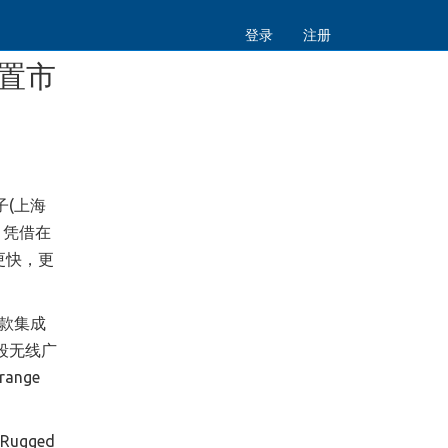
登录
注册
装置市
(上海
。凭借在
更快，更
一款集成
段无线广
range
gged