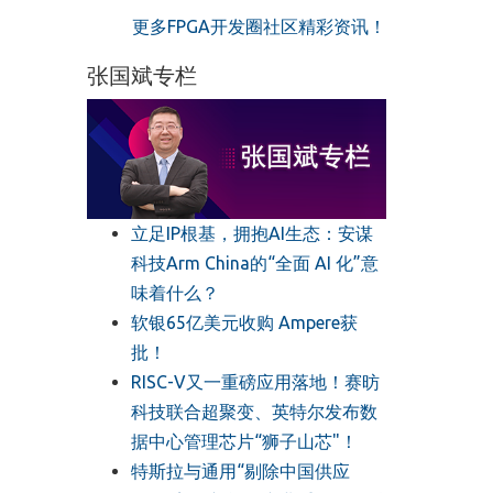
更多FPGA开发圈社区精彩资讯！
张国斌专栏
立足IP根基，拥抱AI生态：安谋
科技Arm China的“全面 AI 化”意
味着什么？
软银65亿美元收购 Ampere获
批！
RISC-V又一重磅应用落地！赛昉
科技联合超聚变、英特尔发布数
据中心管理芯片“狮子山芯"！
特斯拉与通用“剔除中国供应