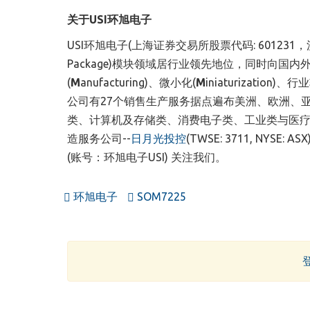
关于
USI
环旭电子
USI环旭电子(上海证券交易所股票代码: 601231，
Package)模块领域居行业领先地位，同时向国
(
M
anufacturing)、微小化(
M
iniaturization
公司有27个销售生产服务据点遍布美洲、欧洲、
类、计算机及存储类、消费电子类、工业类与医
造服务公司--
日月光投控
(TWSE: 3711, NYS
(账号：环旭电子USI) 关注我们。
环旭电子
SOM7225