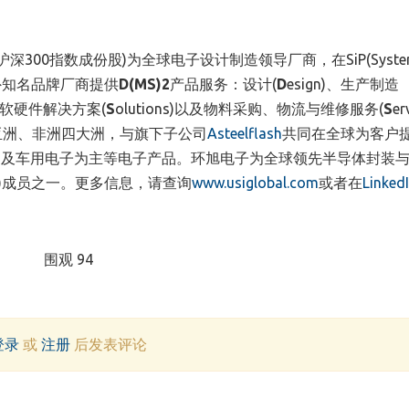
沪深300指数成份股)为全球电子设计制造领导厂商，在SiP(System
内外知名品牌厂商提供
D(MS)2
产品服务：设计(
D
esign)、生产制造
)、行业软硬件解决方案(
S
olutions)以及物料采购、物流与维修服务(
S
er
亚洲、非洲四大洲，与旗下子公司
Asteelflash
共同在全球为客户
疗及车用电子为主等电子产品。环旭电子为全球领先半导体封装
E: ASX)成员之一。更多信息，请查询
www.usiglobal.com
或者在
Linked
围观 94
登录
或
注册
后发表评论