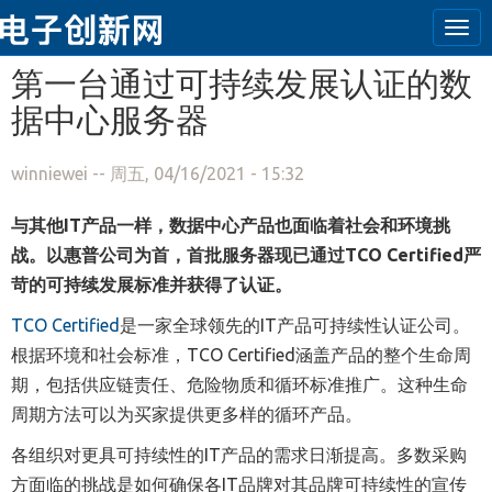
Tog
navi
跳转到主要内容
第一台通过可持续发展认证的数
据中心服务器
winniewei
-- 周五, 04/16/2021 - 15:32
与其他
IT
产品一样，数据中心产品也面临着社会和环境挑
战。以惠普公司为首，首批服务器现已
通过
TCO Certified
严
苛的可持续发展标准
并
获得
了
认证。
TCO Certified
是一家全球领先的IT产品可持续性认证公司。
根据环境和社会标准，TCO Certified涵盖产品的整个生命周
期，包括供应链责任、危险物质和循环标准推广。这种生命
周期方法可以为买家提供更多样的循环产品。
各组织对更具可持续性的IT产品的需求日渐提高。多数采购
方面临的挑战是如何确保各IT品牌对其品牌可持续性的宣传