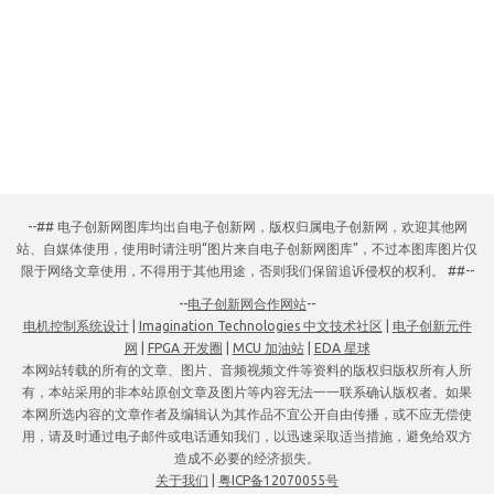
--## 电子创新网图库均出自电子创新网，版权归属电子创新网，欢迎其他网
站、自媒体使用，使用时请注明“图片来自电子创新网图库”，不过本图库图片仅
限于网络文章使用，不得用于其他用途，否则我们保留追诉侵权的权利。 ##--
--
电子创新网合作网站
--
电机控制系统设计
|
Imagination Technologies 中文技术社区
|
电子创新元件
网
|
FPGA 开发圈
|
MCU 加油站
|
EDA 星球
本网站转载的所有的文章、图片、音频视频文件等资料的版权归版权所有人所
有，本站采用的非本站原创文章及图片等内容无法一一联系确认版权者。如果
本网所选内容的文章作者及编辑认为其作品不宜公开自由传播，或不应无偿使
用，请及时通过电子邮件或电话通知我们，以迅速采取适当措施，避免给双方
造成不必要的经济损失。
关于我们
|
粤ICP备12070055号