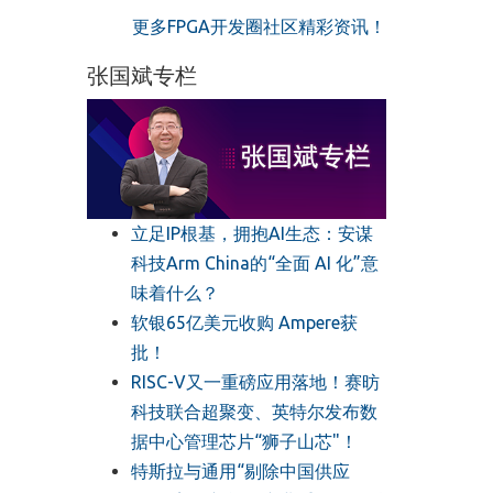
更多FPGA开发圈社区精彩资讯！
张国斌专栏
立足IP根基，拥抱AI生态：安谋
科技Arm China的“全面 AI 化”意
味着什么？
软银65亿美元收购 Ampere获
批！
RISC-V又一重磅应用落地！赛昉
科技联合超聚变、英特尔发布数
据中心管理芯片“狮子山芯"！
特斯拉与通用“剔除中国供应