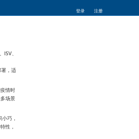
登录
注册
、ISV、
部署，适
后疫情时
，多场景
积小巧，
尘特性，