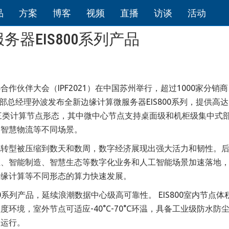
品
方案
博客
视频
直播
访谈
活动
器EIS800系列产品
心合作伙伴大会（IPF2021）在中国苏州举行，超过1000家分销商
部总经理孙波发布全新边缘计算微服务器EIS800系列，提供高达
中心三类计算节点形态，其中微中心节点支持桌面级和机柜级集中式
、智慧物流等不同场景。
化转型被压缩到数天和数周，数字经济展现出强大活力和韧性。
业、智能制造、智慧生态等数字化业务和人工智能场景加速落地
边缘计算等不同形态的算力快速发展。
0系列产品，延续浪潮数据中心级高可靠性。 EIS800室内节点体
境，室外节点可适应-40°C-70°C环温，具备工业级防水防
定运行。