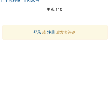
全志科技
RISC-V
围观 110
登录
或
注册
后发表评论