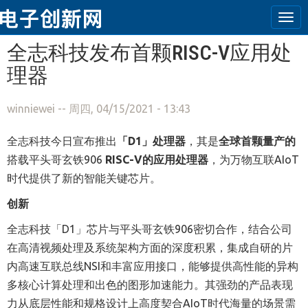
Tog
navi
跳转到主要内容
全志科技发布首颗RISC-V应用处
理器
winniewei
-- 周四, 04/15/2021 - 13:43
全志科技今日宣布推出
「D1」
处理器
，其是
全球首颗量产
的
搭载平头哥玄铁906
RISC-V的应用处理器
，为万物互联AIoT
时代提供了新的智能关键芯片。
创新
全志科技「D1」芯片与平头哥玄铁906密切合作，结合公司
在高清视频处理及系统架构方面的深度积累，集成自研的片
内高速互联总线NSI和丰富应用接口，能够提供高性能的异构
多核心计算处理和出色的图形加速能力。其强劲的产品表现
力从底层性能和规格设计上高度契合AIoT时代海量的场景需