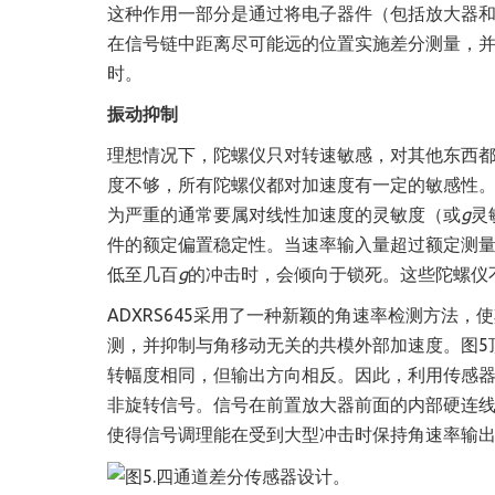
这种作用一部分是通过将电子器件（包括放大器
在信号链中距离尽可能远的位置实施差分测量，
时。
振动抑制
理想情况下，陀螺仪只对转速敏感，对其他东西都
度不够，所有陀螺仪都对加速度有一定的敏感性
为严重的通常要属对线性加速度的灵敏度（或
g
灵
件的额定偏置稳定性。当速率输入量超过额定测
低至几百
g
的冲击时，会倾向于锁
死
。这些陀螺仪
ADXRS645采用了一种新颖的角速率检测方法，
测，并抑制与角移动无关的共模外部加速度。图5
转幅度相同，但输出方向相反。因此，利用传感
非旋转信号。信号在前置放大器前面的内部硬连
使得信号调理能在受到大型冲击时保持角速率输