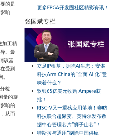
重要的是
更多FPGA开发圈社区精彩资讯！
的影响
张国斌专栏
微加工精
而异。最
消该器
立足IP根基，拥抱AI生态：安谋
仪在受到
科技Arm China的“全面 AI 化”意
启。
味着什么？
差分检
软银65亿美元收购 Ampere获
测量的旋
批！
成影响的
RISC-V又一重磅应用落地！赛昉
件，从而
科技联合超聚变、英特尔发布数
据中心管理芯片“狮子山芯"！
特斯拉与通用“剔除中国供应