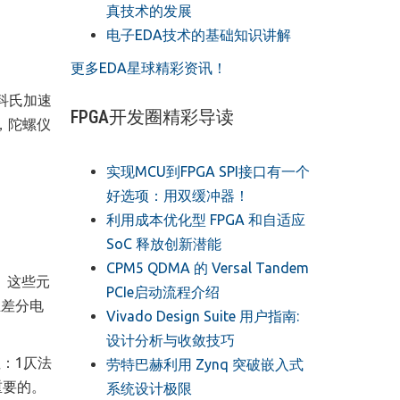
真技术的发展
电子EDA技术的基础知识讲解
更多EDA星球精彩资讯！
科氏加速
FPGA开发圈精彩导读
，陀螺仪
实现MCU到FPGA SPI接口有一个
好选项：用双缓冲器！
利用成本优化型 FPGA 和自适应
SoC 释放创新潜能
CPM5 QDMA 的 Versal Tandem
。这些元
PCIe启动流程介绍
生
差
分电
Vivado Design Suite 用户指南:
设计分析与收敛技巧
：1仄法
劳特巴赫利用 Zynq 突破嵌入式
重要的。
系统设计极限