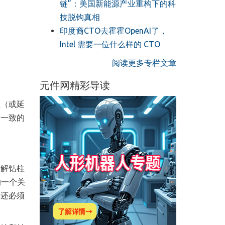
链”：美国新能源产业重构下的科
技脱钩真相
印度裔CTO去霍霍OpenAI了，
Intel 需要一位什么样的 CTO
阅读更多专栏文章
元件网精彩导读
位（或延
速一致的
了解钻柱
的一个关
们还必须