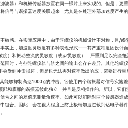
和滤波器）和机械传感器放置在同一裸片上来实现的。但是，更
并将信号与谐振器速度关联起来，尤其是在处理外部加速度产生
不敏感。在实际应用中，由于陀螺仪的机械设计不对称，且/或
。事实上，加速
度
灵敏度有多种表现形式——其严重程度因设计
敏度）和振动
整流
的灵敏度（或
g
2
灵敏度），严重到足以完全抵
量范围时，有些陀螺仪轨与轨之间的输出会存在差异。其他陀螺
不会受到冲击损坏，但是也无法再对速率做出响应，需要进行重
使其能够抑制高达1000 g的冲击。它使用四个谐振器对信号实施
顶部和底部的谐振器彼此独立，并且是反相操作的。所以，它们
器信号之间的差值来测量角速率。如此可以消除对两个传感器造
线中组合。因此，会在很大程度上防止极端加速过载到达电子器
出。