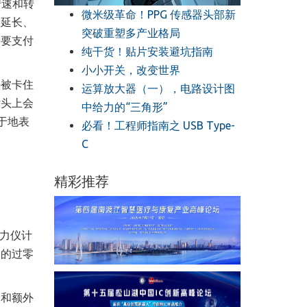
转速和转
微米级革命！PPG 传感器头部新
间延长、
突破重塑多产业格局
需要支付
纯干货！贴片安装避坑指南
小小开关，改变世界
头被卡住
运算放大器（一），电路设计图
钻头上会
中给力的“三角形”
于地表
必看！工程师指南之 USB Type-
C
精彩推荐
磁力仪计
响的过零
轴和额外