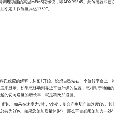
号调理功能的高温MEMS陀螺仪，即
ADXRS645
。此传感器即使
额定工作温度高达175°C。
于科氏效应的解释，从图1开始。设想自己站在一个旋转平台上，
长度来显示。如果您移动到靠近平台外缘的位置，您相对于地面
引起的切向速度的增长率，就是科氏加速度。
。所以，如果在速度为v时，r改变，则会产生切向加速度Ωv。其
共为2Ωv。如果您施加质量体(M)，那么平台必须施加力—2M