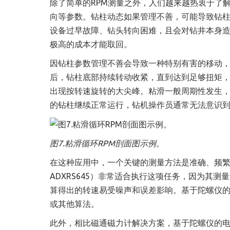
除了简单的RPM测量之外，人们越来越热衷于了
向等参数。钻柱动
态
如果管理不善，可能导致钻
设备过早故障、钻头转向困难，且会对钻井本身
极高的成本才能取回。
因钻柱参数管理不善会导致一种特别有害的移动
后，钻柱底部持续转动收紧，直到达到足够扭矩
出现按转速旋转的大尖峰。粘滑一般周期性发生，
的钻柱继续正常运行，钻机操作员通常无法意识
图7.粘滑循环RPM剖面图示例。
在这种应用中，一个关键的测量方法是准确、频
ADXRS645）非常适合执行这项任务，因为其
算得出的转速易受噪声和误差影响。基于陀螺仪
或其他算法。
此外，相比磁通磁力计解决方案，基于陀螺仪的