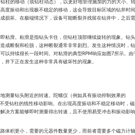
解钻柱的移动（或钻柱动
态
），以更好地管理施加的力的大小、
柱高度振动和出现极不稳定的移动，这会导致目标区域的钻井时
造成损坏。在极端情况下，设备可能断裂并残留在钻井中，之后
，即粘滑。粘滑是指钻头卡住，但钻柱顶部继续旋转的现象。钻
，造成断裂和松脱，这种断裂通常非常剧烈。发生这种情况时，
可以持续很长一段时间。对粘滑的典型RPM响应如图7所示。由
到，井下正在发生这种非常具有破坏性的现象。
繁地测量钻头附近的转速。陀螺仪（例如具有振动抑制效果的
测量不受钻柱的线性移动影响。在出现高度振动和不稳定移动时，
的解决方案能够即时测量得出转速，且不使用易受冲击和振动影
电路体积更小，需要的元器件数量更少，而前者需要多个磁力计