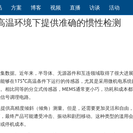
品
方案
博客
视频
直播
访谈
活动
恶劣高温环境下提供准确的惯性检测
收集数据。近年来，半导体、无源器件和互连领域取得了很大进
够在175°C高温条件下运行的传感器，尤其是采用微机电系统(M
。相比同等的分立式传感器，MEMS通常更小巧，功耗和成本都
成信号调理电路。
以提供高精度倾斜（
倾角
）
测量。但是，还需要更加灵活和自由
下，最终产品可能遭受冲击、振动和剧烈移动。这种类型的滥用
护或停机成本。