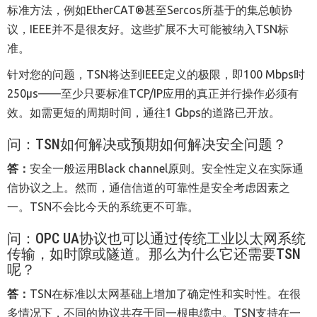
标准方法，例如EtherCAT®甚至Sercos所基于的集总帧协
议，IEEE并不是很友好。这些扩展不大可能被纳入TSN标
准。
针对您的问题，TSN将达到IEEE定义的极限，即100 Mbps时
250μs——至少只要标准TCP/IP应用的真正并行操作必须有
效。如需更短的周期时间，通往1 Gbps的道路已开放。
问：
TSN
如何解决或预期如何解决安全问题？
答：
安全一般运用
Black channel
原则。安全性定义在实际通
信协议之上。然而，通信信道的可靠性是安全考虑因素之
一。TSN不会比今天的系统更不可靠。
问：
OPC UA
协议也可以通过传统工业以太网系统
传输，如时隙或隧道。那么为什么它还需要
TSN
呢？
答：
TSN
在
标准以太网
基础上
增加了确定性和实时性。在很
多情况下，不同的协议共存于同一根电缆中。TSN支持在一