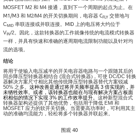
MOSFET M2
和
M4
接通，直到下一个周期的起点为止。在
M1/M3
和
C
M2/M4
的开关切换期间，电容器
交替地与
FLY
MID
C
串联连接或并联连接。
上的电压将大约位于
MID
。因此，这款转换器的工作就像传统的电流模式转换器
V
/2
IN
一样，并具有快速和准确的逐周期电流限制功能以及针对均
流的选项。
结论
将用于使输入电压减半的开关电容器电路与一个跟随其后的
同步降压型转换器相结合
(
混合式转换器
)
，可使
DC/DC
转换
器解决方案尺寸相比其他传统降压型转换器替代方案锐减
50%
之多。
这种改善是通过将开关频率提高
3
倍实现的，并
未牺牲效率。或者，该转换器也能在与现有解决方案占板面
积相似的情况下实现
3%
的工作效率提升。
这种新型混合式
转换器架构还提供了其他优势，包括用于降低
EMI
和
MOSFET
应力的软开关切换。当需要高功率时，可利用其主
动的准确均流能力，轻松将多个转换器并联起来。
围观 40