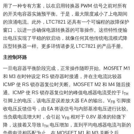
PWM
用了一种专有方案，以在启用转换器
信号之前对所有
的开关电容器实施预平衡。于是，最大限度减小了上电期间
的浪涌电流。此外，
LTC7821
还具有一个可编程的故障保护
窗口，以进一步确保电源转换器的可靠操作。这些特性使输
出电压实现了平稳的软启动，就像任何其他传统电流模式降
压型转换器一样。更多详情请参见
LTC7821
的产品手册。
主控制环路
MOSFET M1
一旦电容器平衡阶段完成，正常操作随即开始。
和
M3
在时钟设定
RS
锁存器时接通，并在主电流比较器
ICMP
使
RS
锁存器复位时关断。
MOSFET M2
和
M4
随后接
I
通。
ICMP
使
RS
锁存器复位时的峰值电感器电流受控于
TH
引脚上的电压，该电压是误差放大器
EA
的输出。
V
引脚接
FB
EA
收电压反馈信号，由
将该信号与内部基准电压进行比较。
当负载电流增大时，会引起
V
相对于
0.8V
基准的轻微下
FB
I
电压增加，直到平均电感器电流与新的
降，这接着又导致
TH
负载电流相匹配为止。在
MOSFET M1
和
M3
关断之后，