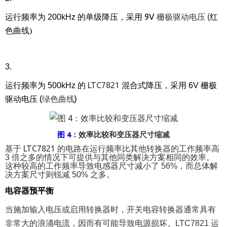
9V
栅极驱动电压
(
运行频率为
200kHz
的单级降压，采用
红
色曲线
)
3.
LTC7821
运行频率为
500kHz
的
混合式降压，采用
6V
栅极
(
绿色曲线
)
驱动电压
4
图
：效率比较和变压器尺寸缩减
LTC7821
基于
的电路在运行频率比其他转换器的工作频率高
3
倍之多的情况下可提供与其他同类解决方案相同的效率。
这种较高的工作频率导致电感器尺寸减小了
56%
，而总体解
决方案尺寸则锐减
50%
之多。
电容器预平衡
当施加输入电压或启用转换器时，开关电容转换器通常具有
非常大的浪涌电流，因而有可能导致电源损坏。
LTC7821
运