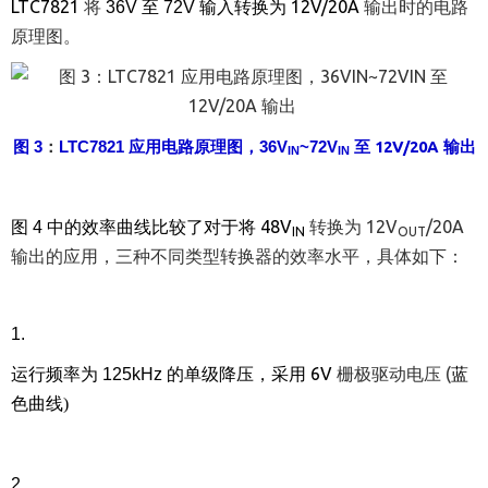
LTC7821
将
12V/20A
输出时的电路
36V
至
72V
输入转换为
原理图。
图
12V/20A
输出
3
：
LTC7821
应用电路原理图，
36V
~7
2V
至
IN
IN
48V
12V
/20A
图
4
中的效率曲线比较了对于将
转换为
IN
OUT
输出的应用，三种不同类型转换器的效率水平，具体如下：
1.
6V
栅极驱动电压
(
运行频率为
125kHz
的单级降压，采用
蓝
色曲线
)
2.