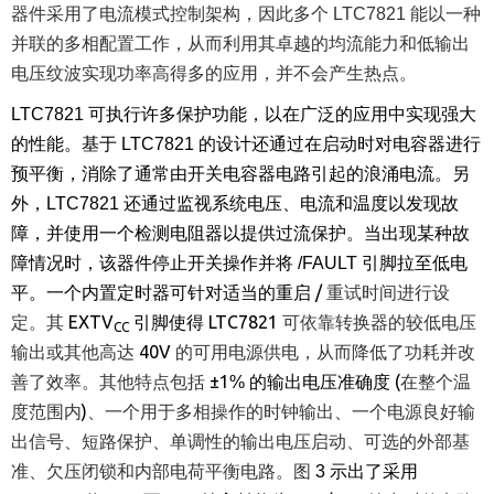
器件采用了电流模式控制架构，因此多个
LTC7821
能以一种
并联的多相配置工作，从而利用其卓越的均流能力和低输出
电压纹波实现功率高得多的应用，并不会产生热点。
LTC7821
可执行许多保护功能，以在广泛的应用中实现强大
的性能。基于
LTC7821
的设计还通过在启动时对电容器进行
预平衡，消除了通常由开关电容器电路引起的浪涌电流。另
外，
LTC7821
还通过监视系统电压、电流和温度以发现故
障，并使用一个检测电阻器以提供过流保护。当出现某种故
障情况时，该器件停止开关操作并将
/FAULT
引脚拉至低电
/
重试时间进行设
平。一个内置定时器可针对适当的重启
定。其
EXTV
LTC7821
可依靠转换器的较低电压
引脚使得
CC
输出或其他高达
40V
的可用电源供电，从而降低了功耗并改
善了效率。其他特点包括
±1
(
在整个温
%
的输出电压准确度
度范围内
)
、一个用于多相操作的时钟输出、一个电源良好输
出信号、短路保护、单调性的输出电压启动、可选的外部基
准、欠压闭锁和内部电荷平衡电路。图
3
示出了采用