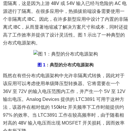
需隔离，这是因为上游
48V
或
54V
输入已经与危险的
AC
电
源进行了隔离。在很多应用中，热插拔前端设备需要使用一
个非隔离式
IBC
。因此，在许多新型应用中设计了内置的非隔
离式
IBC
，从而显著地缩减了解决方案尺寸和成本，同时还提
高了工作效率并提供了设计灵活性。图
1
示出了一种典型的
分布式电源架构。
图
1
：典型的分布式电源架构
既然在有些分布式电源架构中允许非隔离式转换，因此对于
该应用可以考虑使用单级降压型转换器。它将需要在一个
36V
至
72V
的输入电压范围内工作，并产生一个
5V
至
12V
输出电压。
Analog Devices
提供的
LTC3891
可用于这种方
150kHz
开关频率下工作时能提供约
法，该器件在相对低的
97%
的效率。当
LTC3891
工作在较高频率时，由于随着相
48V
对高的
输入电压而出现
MOSFET
开关损耗，因而效率
会有所下降。