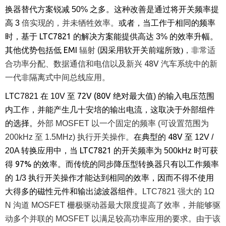
换器替代方案锐减
50%
之多。这种改善是通过将开关频率提
倍实现的，并未牺牲效率。
高
3
或者，当工作于相同的频率
LTC7821
时，基于
的解决方案能提供高达
3%
的效率升幅。
EMI
辐射
(
其他优势包括低
因采用软开关前端所致
)
，非常适
48V
合功率分配、数据通信和电信以及新兴
汽车系统
中的新
一代非隔离
式中间总线应用。
72V (80V
LTC7821
在
10V
至
绝对最大值
)
的输入电压范围
内工作，并能产生几十安培的输出电流，这取决于外部组件
的选择。
外部
MOSFET
以一个固定的频率
(
可设置范围为
48V
200kHz
至
1.5MHz)
执行开关操作。
在典型的
至
12V /
转换应用中，当
LTC7821
20A
的开关频率为
500kHz
时可获
97%
得
的效率。而传统的同步降压型转换器只有以工作频率
的
1/3
执行开关操作才能达到相同的效率，因而不得不使用
大得多的磁性元件和输出滤波器组件。
LTC7821
强大的
1Ω
N
沟道
MOSFET
栅极驱动器最大限度提高了效率，并能够驱
动多个并联的
MOSFET
以满足较高功率应用的要求。由于该