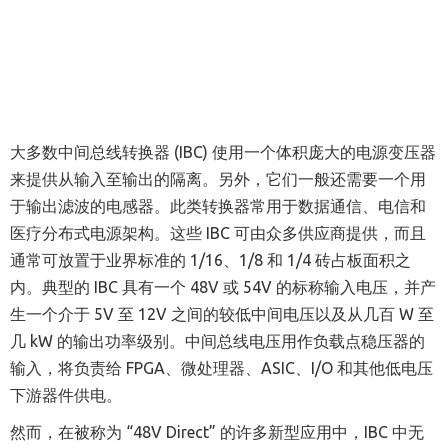
大多数中间总线转换器
(IBC)
使用一个体积庞大的电源变压器
来提供从输入至输出的隔离。另外，它们一般还需要一个用
于输出滤波的电感器。此类转换器常用于数据通信、电信和
医疗分布式电源架构。这些
IBC
可由众多供应商提供，而且
通常可放置于业界标准的
1/16
、
1/8
和
1/4
砖占板面积之
内。典型的
IBC
具有一个
48V
或
54V
的标称输入电压，并产
生一个介于
5V
至
12V
之间的较低中间电压以及从几百
W
至
几
kW
的输出功率级别。中间总线电压用作负载点稳压器的
输入，将负责给
FPGA
、微处理器、
ASIC
、
I/O
和其他低电压
下游器件供电。
然而，在被称为
“
48V Direct
”
的许多新型应用中，
IBC
中无