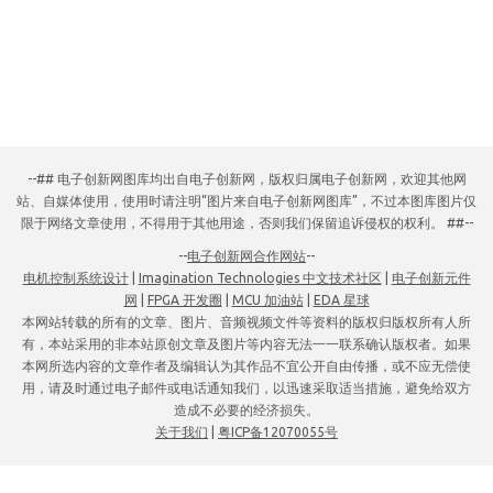
--## 电子创新网图库均出自电子创新网，版权归属电子创新网，欢迎其他网
站、自媒体使用，使用时请注明“图片来自电子创新网图库”，不过本图库图片仅
限于网络文章使用，不得用于其他用途，否则我们保留追诉侵权的权利。 ##--
--
电子创新网合作网站
--
电机控制系统设计
|
Imagination Technologies 中文技术社区
|
电子创新元件
网
|
FPGA 开发圈
|
MCU 加油站
|
EDA 星球
本网站转载的所有的文章、图片、音频视频文件等资料的版权归版权所有人所
有，本站采用的非本站原创文章及图片等内容无法一一联系确认版权者。如果
本网所选内容的文章作者及编辑认为其作品不宜公开自由传播，或不应无偿使
用，请及时通过电子邮件或电话通知我们，以迅速采取适当措施，避免给双方
造成不必要的经济损失。
关于我们
|
粤ICP备12070055号