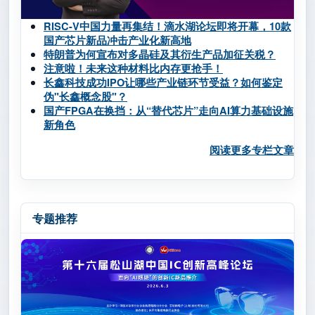
RISC-V中国力量再集结！滴水湖论坛即将开幕，10款
国产芯片新品冲击产业化新高地
特朗普为何宣布对多晶硅及其衍生产品加征关税？
注意啦！未来这种材料比内存更抢手！
长鑫科技成功IPO让哪些产业链环节受益？如何鉴定
伪"长鑫概念股"？
国产FPGA在换挡：从“替代芯片”走向AI算力基础设施
新角色
阅读更多专栏文章
专题推荐