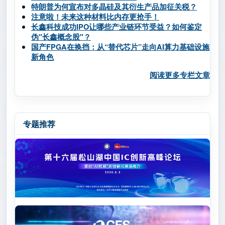
特朗普为何宣布对多晶硅及其衍生产品加征关税？
注意啦！未来这种材料比内存更抢手！
长鑫科技成功IPO让哪些产业链环节受益？如何鉴定
伪"长鑫概念股"？
国产FPGA在换挡：从“替代芯片”走向AI算力基础设施
新角色
阅读更多专栏文章
专题推荐