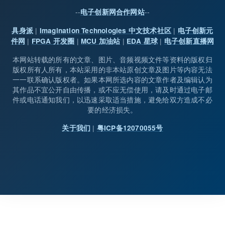
--
--
电子创新网合作网站
|
|
具身派
Imagination Technologies 中文技术社区
电子创新元
|
|
|
|
件网
FPGA 开发圈
MCU 加油站
EDA 星球
电子创新直播网
本网站转载的所有的文章、图片、音频视频文件等资料的版权归
版权所有人所有，本站采用的非本站原创文章及图片等内容无法
一一联系确认版权者。如果本网所选内容的文章作者及编辑认为
其作品不宜公开自由传播，或不应无偿使用，请及时通过电子邮
件或电话通知我们，以迅速采取适当措施，避免给双方造成不必
要的经济损失。
|
关于我们
粤ICP备12070055号