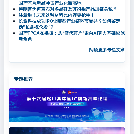
国产芯片新品冲击产业化新高地
特朗普为何宣布对多晶硅及其衍生产品加征关税？
注意啦！未来这种材料比内存更抢手！
长鑫科技成功IPO让哪些产业链环节受益？如何鉴定
伪"长鑫概念股"？
国产FPGA在换挡：从“替代芯片”走向AI算力基础设施
新角色
阅读更多专栏文章
专题推荐