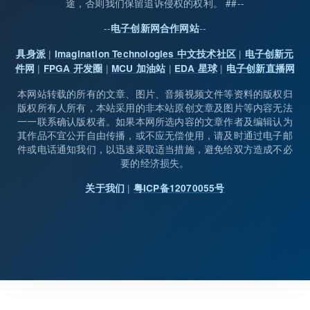
途，否则我们保留追诉侵权的权利。 ##--
--
--
电子创新网合作网站
|
|
具身派
Imagination Technologies 中文技术社区
电子创新元
|
|
|
|
件网
FPGA 开发圈
MCU 加油站
EDA 星球
电子创新直播网
本网站转载的所有的文章、图片、音频视频文件等资料的版权归
版权所有人所有，本站采用的非本站原创文章及图片等内容无法
一一联系确认版权者。如果本网所选内容的文章作者及编辑认为
其作品不宜公开自由传播，或不应无偿使用，请及时通过电子邮
件或电话通知我们，以迅速采取适当措施，避免给双方造成不必
要的经济损失。
|
关于我们
粤ICP备12070055号