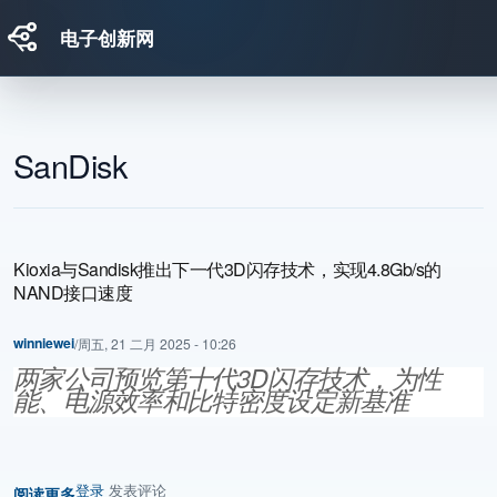
电子创新网
跳转到主要内容
SanDisk
Kioxia与Sandisk推出下一代3D闪存技术，实现4.8Gb/s的
NAND接口速度
winniewei
/
周五, 21 二月 2025 - 10:26
两家公司预览第十代3D闪存技术，为性
能、电源效率和比特密度设定新基准
登录
发表评论
阅读更多