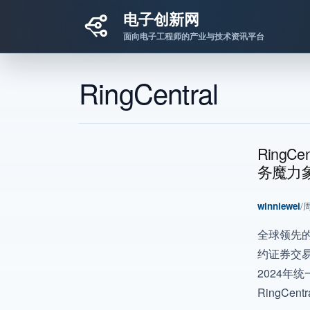
电子创新网
面向电子工程师的产业与技术资讯平台
跳转到主要内容
RingCentral
RingC
务魔力
winniewei
/
周
全球领先的A
约证券交易所
2024年
RingCe