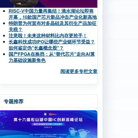
RISC-V中国力量再集结！滴水湖论坛即将
开幕，10款国产芯片新品冲击产业化新高地
特朗普为何宣布对多晶硅及其衍生产品加征
关税？
注意啦！未来这种材料比内存更抢手！
长鑫科技成功IPO让哪些产业链环节受益？
如何鉴定伪"长鑫概念股"？
国产FPGA在换挡：从“替代芯片”走向AI算
力基础设施新角色
阅读更多专栏文章
专题推荐