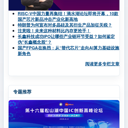
RISC-V中国力量再集结！滴水湖论坛即将开幕，10款
国产芯片新品冲击产业化新高地
特朗普为何宣布对多晶硅及其衍生产品加征关税？
注意啦！未来这种材料比内存更抢手！
长鑫科技成功IPO让哪些产业链环节受益？如何鉴定
伪"长鑫概念股"？
国产FPGA在换挡：从“替代芯片”走向AI算力基础设施
新角色
阅读更多专栏文章
专题推荐