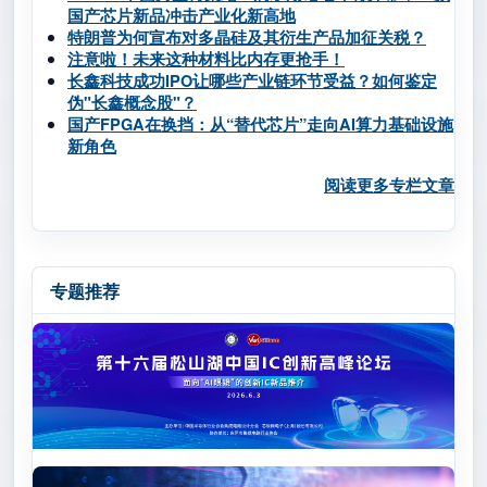
国产芯片新品冲击产业化新高地
特朗普为何宣布对多晶硅及其衍生产品加征关税？
注意啦！未来这种材料比内存更抢手！
长鑫科技成功IPO让哪些产业链环节受益？如何鉴定
伪"长鑫概念股"？
国产FPGA在换挡：从“替代芯片”走向AI算力基础设施
新角色
阅读更多专栏文章
专题推荐