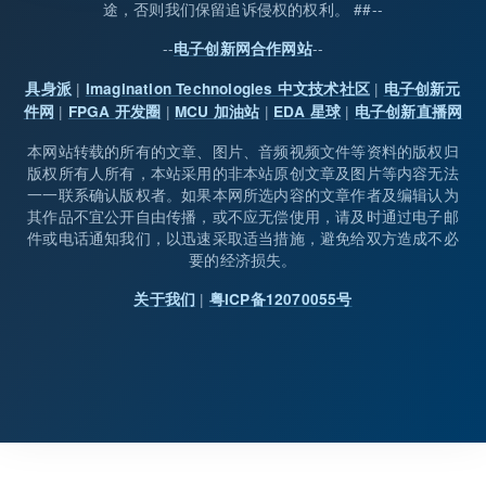
途，否则我们保留追诉侵权的权利。 ##--
--
--
电子创新网合作网站
|
|
具身派
Imagination Technologies 中文技术社区
电子创新元
|
|
|
|
件网
FPGA 开发圈
MCU 加油站
EDA 星球
电子创新直播网
本网站转载的所有的文章、图片、音频视频文件等资料的版权归
版权所有人所有，本站采用的非本站原创文章及图片等内容无法
一一联系确认版权者。如果本网所选内容的文章作者及编辑认为
其作品不宜公开自由传播，或不应无偿使用，请及时通过电子邮
件或电话通知我们，以迅速采取适当措施，避免给双方造成不必
要的经济损失。
|
关于我们
粤ICP备12070055号