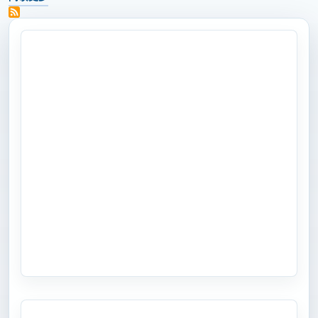
关于 OPPO下一代Find X旗舰产品将首批搭载第二代骁龙8移动平台