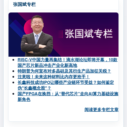
张国斌专栏
RISC-V中国力量再集结！滴水湖论坛即将开幕，10款
国产芯片新品冲击产业化新高地
特朗普为何宣布对多晶硅及其衍生产品加征关税？
注意啦！未来这种材料比内存更抢手！
长鑫科技成功IPO让哪些产业链环节受益？如何鉴定
伪"长鑫概念股"？
国产FPGA在换挡：从“替代芯片”走向AI算力基础设施
新角色
阅读更多专栏文章