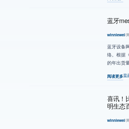
关于 同行1
蓝牙m
winniewei
/
周
蓝牙设备网
络。根据《
的年出货量
登
阅读更多
关于 蓝牙
喜讯！
明生态
winniewei
/
周