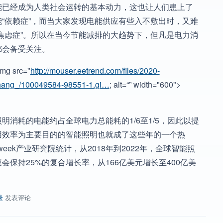
能已经成为人类社会运转的基本动力，这也让人们患上了
能“依赖症”，而当大家发现电能供应有些入不敷出时，又难
“焦虑症”。所以在当今节能减排的大趋势下，但凡是电力消
都会备受关注。
mg src="
http://mouser.eetrend.com/files/2020-
ang_/100049584-98551-1.gi…
; alt=“” width="600">
明消耗的电能约占全球电力总能耗的1/6至1/5，因此以提
用效率为主要目的的智能照明也就成了这些年的一个热
week产业研究院统计，从2018年到2022年，全球智能照
会保持25%的复合增长率，从166亿美元增长至400亿美
录
发表评论
智能照明开发平台？安森美半导体的这款一定别错过~原因看了就知道~