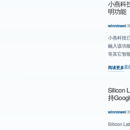
小燕科技
明功能
winniewei
/
周
小燕科技已
融入该功
等其它智
登
阅读更多
关于 小燕科
Silic
持Goog
winniewei
/
周
Silicon