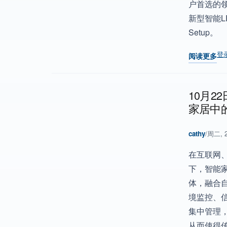
户首选的领
新型智能LE
Setup。
登
阅读更多
关于 Silic
10月2
家居中
cathy
/
周二, 2
在互联网
下，智能
体，融合
境监控、
集中管理
从而使得