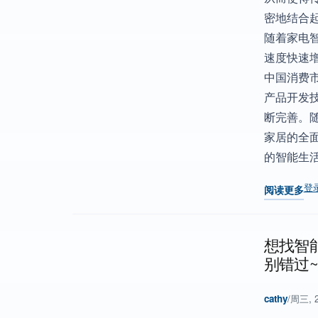
密地结合起
随着家电
速度快速
中国消费
产品开发
断完善。
家居的全
的智能生
登
阅读更多
关于 10月
想找智
别错过
cathy
/
周三, 2