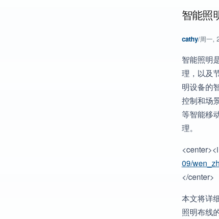
智能照
cathy
/
周一, 2
智能照明
理，以及
明设备的
控制和场
等智能移
理。
<center><i
09/wen_z
</center>
本文将详
照明布线