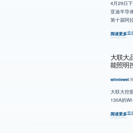
4月29日
亚迪半导体
第十届阿
登
阅读更多
关于 喜讯
大联大品
能照明
winniewei
/
周
大联大控股宣
130A的W
登
阅读更多
关于 大联大