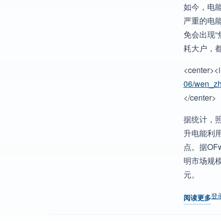
如今，电
严重的电
免会出现
耗大户，
<center><i
06/wen_zh
</center>
据统计，照
升电能利
点。据OF
明市场规模
元。
登
阅读更多
关于 想找