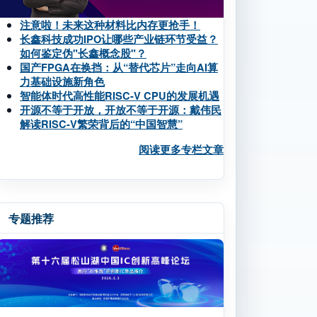
注意啦！未来这种材料比内存更抢手！
长鑫科技成功IPO让哪些产业链环节受益？
如何鉴定伪"长鑫概念股"？
国产FPGA在换挡：从“替代芯片”走向AI算
力基础设施新角色
智能体时代高性能RISC-V CPU的发展机遇
开源不等于开放，开放不等于开源：戴伟民
解读RISC-V繁荣背后的“中国智慧”
阅读更多专栏文章
专题推荐