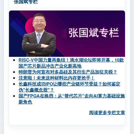
张国斌专栏
RISC-V中国力量再集结！滴水湖论坛即将开幕，10款
国产芯片新品冲击产业化新高地
特朗普为何宣布对多晶硅及其衍生产品加征关税？
注意啦！未来这种材料比内存更抢手！
长鑫科技成功IPO让哪些产业链环节受益？如何鉴定
伪"长鑫概念股"？
国产FPGA在换挡：从“替代芯片”走向AI算力基础设施
新角色
阅读更多专栏文章