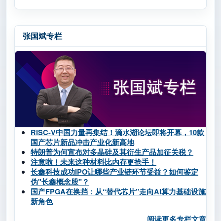
张国斌专栏
RISC-V中国力量再集结！滴水湖论坛即将开幕，10款
国产芯片新品冲击产业化新高地
特朗普为何宣布对多晶硅及其衍生产品加征关税？
注意啦！未来这种材料比内存更抢手！
长鑫科技成功IPO让哪些产业链环节受益？如何鉴定
伪"长鑫概念股"？
国产FPGA在换挡：从“替代芯片”走向AI算力基础设施
新角色
阅读更多专栏文章