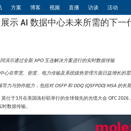
品
方案
博客
视频
直播
访谈
活动
026，展示 AI 数据中心未来所需的下
同演示通过全新
XPO
互连解决方案进行的实时数据传输
中心在带宽、密度、电力传输及系统级热管理方面日益增长的需
领导力与协作能力，包括对
OSFP
和
DDQ (QSFPDD) MSA
的长
 莫仕于3月在美国洛杉矶举行的全球领先的光缆大会 OFC 2026
际实时数据传输。