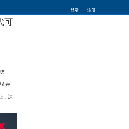
登录
注册
一代可
求
期支持
 上，演