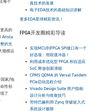
对且每个
真技术的发展
电子EDA技术的基础知识讲解
更多EDA星球精彩资讯！
、更高的
FPGA开发圈精彩导读
和
Arista
完整的光
实现MCU到FPGA SPI接口有一个
和大规模运
好选项：用双缓冲器！
利用成本优化型 FPGA 和自适应
SoC 释放创新潜能
CPM5 QDMA 的 Versal Tandem
个国家/地
PCIe启动流程介绍
革命性创
Vivado Design Suite 用户指南:
实现了
设计分析与收敛技巧
-
劳特巴赫利用 Zynq 突破嵌入式
系统设计极限