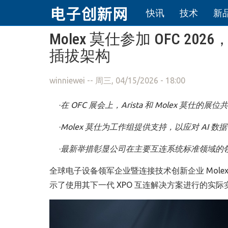
快讯
技术
新
跳转到主要内容
Molex 莫仕参加 OFC 2
插拔架构
winniewei
-- 周三, 04/15/2026 - 18:00
·
在
OFC
展会上，
Arista
和
Molex
莫仕的展位共
·
Molex
莫仕为工作组提供支持，以应对
AI
数据
·
最新举措彰显公司在主要互连系统标准领域的
全球电子设备领军企业暨连接技术创新企业 Molex
示了使用其下一代 XPO 互连解决方案进行的实