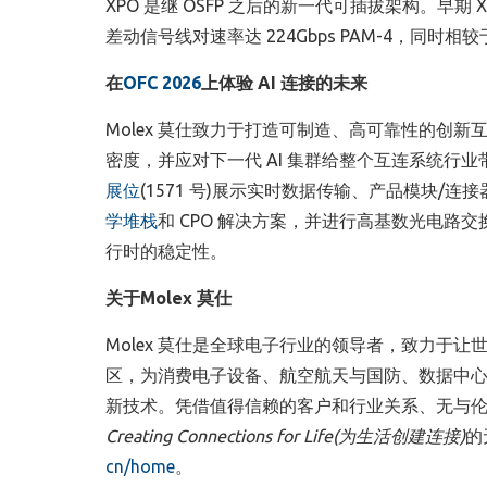
XPO 是继 OSFP 之后的新一代可插拔架构。早期
差动信号线对速率达 224Gbps PAM-4，同
在
OFC 2026
上体验
AI
连接的未来
Molex 莫仕致力于打造可制造、高可靠性的创
密度，并应对下一代 AI 集群给整个互连系统行业带来的
展位
(1571 号)展示实时数据传输、产品模块/连
学堆栈
和 CPO 解决方案，并进行高基数光电路交
行时的稳定性。
关于
Molex
莫仕
Molex 莫仕是全球电子行业的领导者，致力于让世
区，为消费电子设备、航空航天与国防、数据中
新技术。凭借值得信赖的客户和行业关系、无与伦比
Creating Connections for Life(
为生活创建连接
)
的
cn/home
。