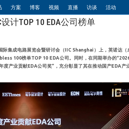
品
方案
博客
视频
直播
访谈
活动
计TOP 10 EDA公司榜单
国际集成电路展览会暨研讨会（
IIC Shanghai
）上，英诺达（
bless 100
榜单
TOP 10 EDA
公司。同时，在同期举办的“
202
“年度产业贡献
EDA
公司奖”，充分彰显了其在推动国产
EDA
产