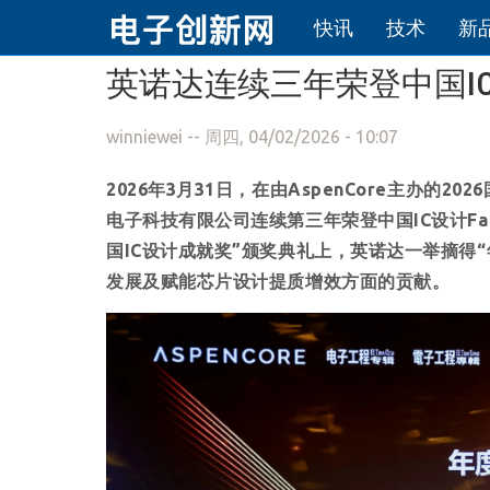
快讯
技术
新
跳转到主要内容
英诺达连续三年荣登中国IC设
winniewei
-- 周四, 04/02/2026 - 10:07
2026
年
3
月
31
日，在由
AspenCore
主办的
2026
电子科技有限公司连续第三年荣登中国
IC
设计
Fa
国
IC
设计成就奖”颁奖典礼上，英诺达一举摘得
发展及赋能芯片设计提质增效方面的贡献。