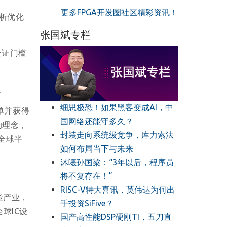
更多FPGA开发圈社区精彩资讯！
分析优化
张国斌专栏
验证门槛
。
细思极恐！如果黑客变成AI，中
榜单并获得
国网络还能守多久？
的理念，
封装走向系统级竞争，库力索法
全球半
如何布局当下与未来
沐曦孙国梁：“3年以后，程序员
将不复存在！”
RISC-V特大喜讯，英伟达为何出
能产业，
手投资SiFive？
球IC设
国产高性能DSP硬刚TI，五刀直