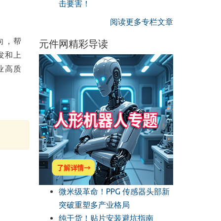
击要害！
阅读更多专栏文章
向，帮
元件网精彩导读
发和上
业高质
微米级革命！PPG 传感器头部新
突破重塑多产业格局
纯干货！贴片安装避坑指南