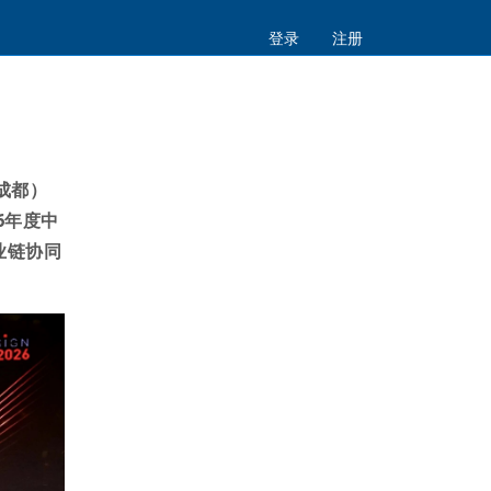
登录
注册
成都）
6
年度中
业链协同