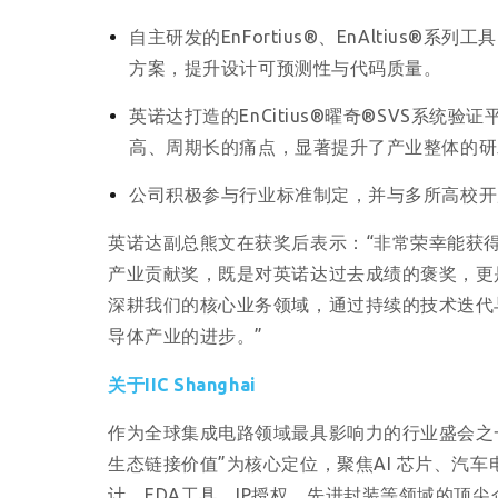
自主研发的EnFortius®、EnAltiu
方案，提升设计可预测性与代码质量。
英诺达打造的EnCitius®曜奇®SVS系
高、周期长的痛点，显著提升了产业整体的研
公司积极参与行业标准制定，并与多所高校开
英诺达副总熊文在获奖后表示：“非常荣幸能获得As
产业贡献奖，既是对英诺达过去成绩的褒奖，更
深耕我们的核心业务领域，通过持续的技术迭代
导体产业的进步。”
关于IIC Shanghai
作为全球集成电路领域最具影响力的行业盛会之一，2
生态链接价值”为核心定位，聚焦AI 芯片、汽
计、EDA工具、IP授权、先进封装等领域的顶