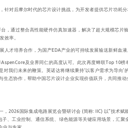
s®系列工具，针对后摩尔时代的芯片设计挑战，为开发者提供芯片功耗
统验证平台，通过整合高性能硬件仿真加速器，解决了超大规模芯片
发效率。
展人才培养合作，为国产EDA产业的可持续发展输送新鲜血液
penCore及业界同仁的高度认可。此次再度蝉联Top 10
是对我们未来的鞭策。英诺达将继续秉持‘以客户需求为导向’
与生态协作，帮助中国芯片设计企业实现价值跃升，共同推动
026国际集成电路展览会暨研讨会 (简称: IIC) 以”技术赋
车电子、工业控制、通信系统、绿色能源等关键应用场景，汇聚全
尖企业与专家。