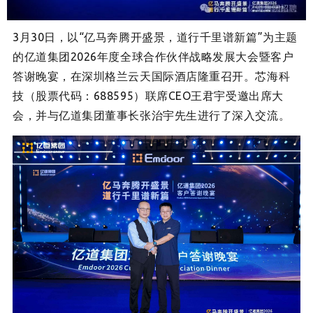
3月30日，以“亿马奔腾开盛景，道行
千里谱新篇”为主题
的亿道集团2026年度全球合作伙伴战略发展大会暨客户
答谢晚宴，在深圳格兰云天国际酒店隆重召开。芯海科
技（股票代码：688595）联席CEO王君宇受邀出席大
会，并与亿道集团董事长张治宇
先生
进行了深入交流。