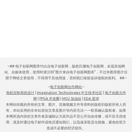
--## 电子创新网图库均出自电子创新网，版权归属电子创新网，欢迎其他网
站、自媒体使用，使用时请注明“图片来自电子创新网图库”，不过本图库图片仅
限于网络文章使用，不得用于其他用途，否则我们保留追诉侵权的权利。 ##--
--
电子创新网合作网站
--
电机控制系统设计
|
Imagination Technologies 中文技术社区
|
电子创新元件
网
|
FPGA 开发圈
|
MCU 加油站
|
EDA 星球
本网站转载的所有的文章、图片、音频视频文件等资料的版权归版权所有人所
有，本站采用的非本站原创文章及图片等内容无法一一联系确认版权者。如果
本网所选内容的文章作者及编辑认为其作品不宜公开自由传播，或不应无偿使
用，请及时通过电子邮件或电话通知我们，以迅速采取适当措施，避免给双方
造成不必要的经济损失。