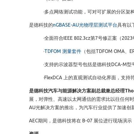
·多点网络测试功能，可对可扩展的分区架
是德科技的
nGBASE-AU光物理层测试平台
具有以
·
全面符合IEEE 802.3cz第7号修正案（2023
·
TDFOM 测量套件
（包括TDFOM OMA、
·
支持的示波器型号包括是德科技DCA-M型
·
FlexDCA 上的直观测试自动化界面，支
是德科技汽车与能源解决方案副总裁兼总经理
Tho
展，对弹性、高速以太网通信的需求比以往任何
AU
光解决方案的推出，为汽车行业提供了加速创
AEC
期间，是德科技将在
B-07
展位进行现场演示
资源