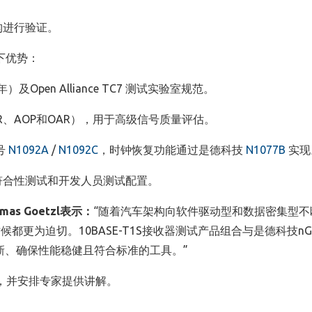
构进行验证。
下优势：
年）及Open Alliance TC7 测试实验室规范。
ER、AOP和OAR），用于高级信号质量评估。
号
N1092A
/
N1092C
，时钟恢复功能通过是德科技
N1077B
实现
持符合性测试和开发人员测试配置。
mas Goetzl
表示：
“
随着汽车架构向软件驱动型和数据密集型不
时候都更为迫切。
10BASE-T1S
接收器测试产品组合与是德科技
nG
新、确保性能稳健且符合标准的工具。
”
，并安排专家提供讲解。