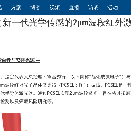
品
方案
博客
视频
直播
访谈
活动
新一代光学传感的2µm波段红外
指向性与窄带光源 —
、法定代表人总经理：篠宫秀行、以下简称“旭化成微电子”）与
波段红外光子晶体激光器（PCSEL：图1）振荡。PCSEL是一
半导体激光器。通过PCSEL实现2µm波段激光，旨在将其拓
创检测以及癌症风险研究等。