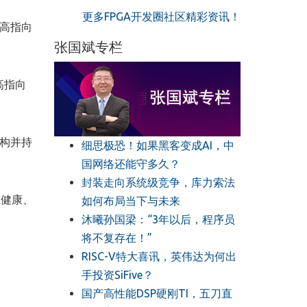
更多FPGA开发圈社区精彩资讯！
的高指向
张国斌专栏
高指向
结构并持
细思极恐！如果黑客变成AI，中
国网络还能守多久？
封装走向系统级竞争，库力索法
在健康、
如何布局当下与未来
沐曦孙国梁：“3年以后，程序员
将不复存在！”
RISC-V特大喜讯，英伟达为何出
手投资SiFive？
国产高性能DSP硬刚TI，五刀直