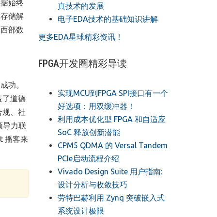
数据始终
真技术的发展
靠存储解
电子EDA技术的基础知识讲解
关西部数
更多EDA星球精彩资讯！
FPGA开发圈精彩导读
业成功。
实现MCU到FPGA SPI接口有一个
盖了道德
好选项：用双缓冲器！
合规、社
利用成本优化型 FPGA 和自适应
领导力联
SoC 释放创新潜能
st 播客来
CPM5 QDMA 的 Versal Tandem
PCIe启动流程介绍
Vivado Design Suite 用户指南:
设计分析与收敛技巧
劳特巴赫利用 Zynq 突破嵌入式
系统设计极限