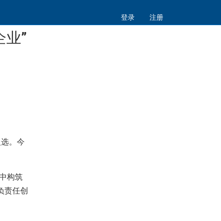
登录
注册
企业”
入选。今
局中构筑
负责任创