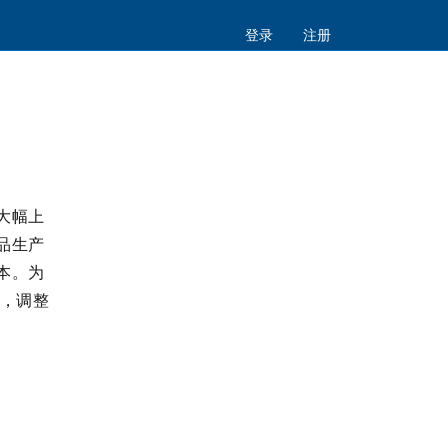
登录
注册
大幅上
品生产
本。为
整，调整