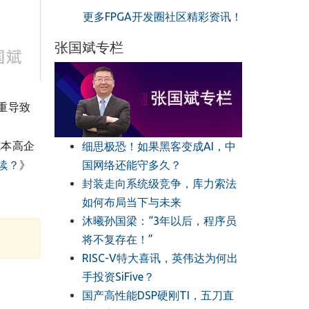
更多FPGA开发圈社区精彩资讯！
张国斌专栏
重导致
，
成本高企
细思极恐！如果黑客变成AI，中
续？
》
国网络还能守多久？
封装走向系统级竞争，库力索法
如何布局当下与未来
沐曦孙国梁：“3年以后，程序员
将不复存在！”
RISC-V特大喜讯，英伟达为何出
手投资SiFive？
国产高性能DSP硬刚TI，五刀直