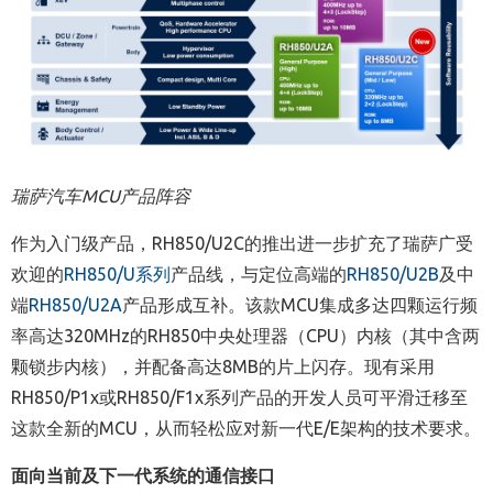
瑞萨汽车MCU产品阵容
作为入门级产品，RH850/U2C的推出进一步扩充了瑞萨广受
欢迎的
RH850/U系列
产品线，与定位高端的
RH850/U2B
及中
端
RH850/U2A
产品形成互补。该款MCU集成多达四颗运行频
率高达320MHz的RH850中央处理器（CPU）内核（其中含两
颗锁步内核），并配备高达8MB的片上闪存。现有采用
RH850/P1x或RH850/F1x系列产品的开发人员可平滑迁移至
这款全新的MCU，从而轻松应对新一代E/E架构的技术要求。
面向当前及下一代系统的通信接口