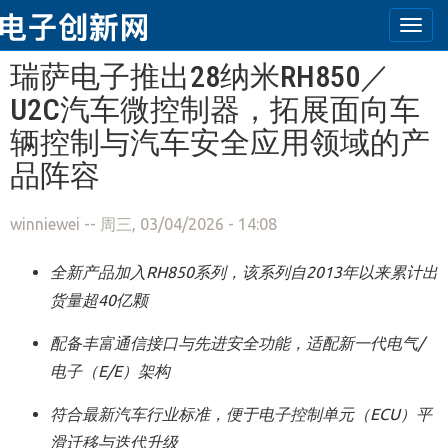
Togg
navi
跳转到主要内容
瑞萨电子推出28纳米RH850／
U2C汽车微控制器，拓展面向车
辆控制与汽车安全应用领域的产
品阵容
winniewei
-- 周三, 03/04/2026 - 14:08
全新产品加入
RH850
系列，该系列自
2013
年以来累计出
货量超
40
亿颗
配备丰富通信接口与先进安全功能，适配新一代电气
/
电子（
E/E
）架构
符合最新汽车行业标准，便于电子控制单元（
ECU
）平
滑迁移与迭代升级