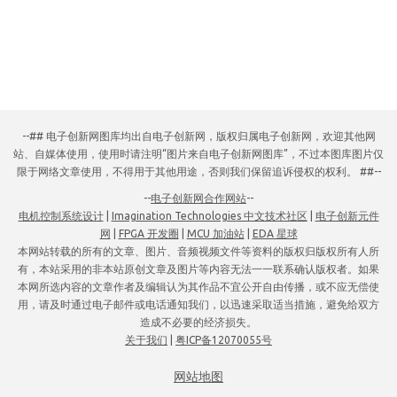
--## 电子创新网图库均出自电子创新网，版权归属电子创新网，欢迎其他网
站、自媒体使用，使用时请注明“图片来自电子创新网图库”，不过本图库图片仅
限于网络文章使用，不得用于其他用途，否则我们保留追诉侵权的权利。 ##--
--
电子创新网合作网站
--
电机控制系统设计
|
Imagination Technologies 中文技术社区
|
电子创新元件
网
|
FPGA 开发圈
|
MCU 加油站
|
EDA 星球
本网站转载的所有的文章、图片、音频视频文件等资料的版权归版权所有人所
有，本站采用的非本站原创文章及图片等内容无法一一联系确认版权者。如果
本网所选内容的文章作者及编辑认为其作品不宜公开自由传播，或不应无偿使
用，请及时通过电子邮件或电话通知我们，以迅速采取适当措施，避免给双方
造成不必要的经济损失。
关于我们
|
粤ICP备12070055号
网站地图