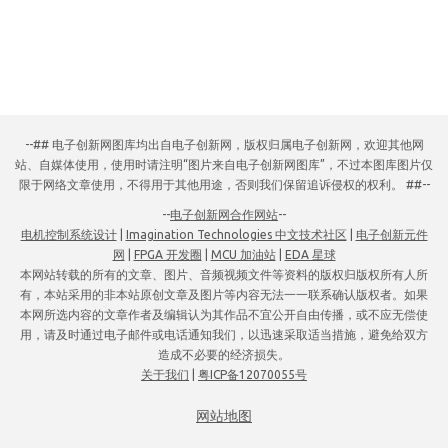
--## 电子创新网图库均出自电子创新网，版权归属电子创新网，欢迎其他网
站、自媒体使用，使用时请注明“图片来自电子创新网图库”，不过本图库图片仅
限于网络文章使用，不得用于其他用途，否则我们保留追诉侵权的权利。 ##--
--
电子创新网合作网站
--
电机控制系统设计
|
Imagination Technologies 中文技术社区
|
电子创新元件
网
|
FPGA 开发圈
|
MCU 加油站
|
EDA 星球
本网站转载的所有的文章、图片、音频视频文件等资料的版权归版权所有人所
有，本站采用的非本站原创文章及图片等内容无法一一联系确认版权者。如果
本网所选内容的文章作者及编辑认为其作品不宜公开自由传播，或不应无偿使
用，请及时通过电子邮件或电话通知我们，以迅速采取适当措施，避免给双方
造成不必要的经济损失。
关于我们
|
粤ICP备12070055号
网站地图