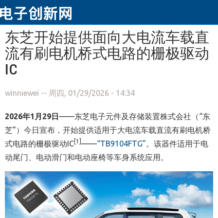
跳转到主要内容
东芝开始提供面向大电流车载直
流有刷电机桥式电路的栅极驱动
IC
winniewei
-- 周四, 01/29/2026 - 14:34
2026
年
1
月
29
日
——东芝电子元件及存储装置株式会社（“东
芝”）今日宣布，开始提供适用于大电流车载直流有刷电机桥
[1]
式电路的栅极驱动IC
——
“TB9104FTG”
。该器件适用于电
动尾门、电动滑门和电动座椅等车身系统应用。