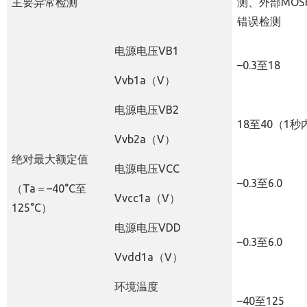
主要异常检测
测、外部
MOS
错误检测
电源电压VB1
–
0.3
至
18
Vvb1a（V）
电源电压
VB2
18
至
40
（
1
秒
Vvb2a
（
V
）
绝对最大额定值
电源电压
VCC
–
0.3
至
6.0
（Ta＝–40°C至
Vvcc1a
（
V
）
125°C）
电源电压
VDD
–
0.3
至
6.0
Vvdd1a
（
V
）
环境温度
–
40
至
125