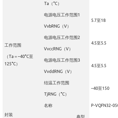
Ta
（
°C
）
电源电压工作范围
1
5.7
至
18
VvbRNG
（
V
）
电源电压工作范围
2
4.5
至
5.5
工作范围
VvccRNG
（
V
）
（
Ta
＝
–
40°C
至
电源电压工作范围
3
125°C
）
4.5
至
5.5
VvddRNG
（
V
）
结温工作范围
–
40
至
150
TjRNG
（
°C
）
名称
P-VQFN32-050
封装
典型