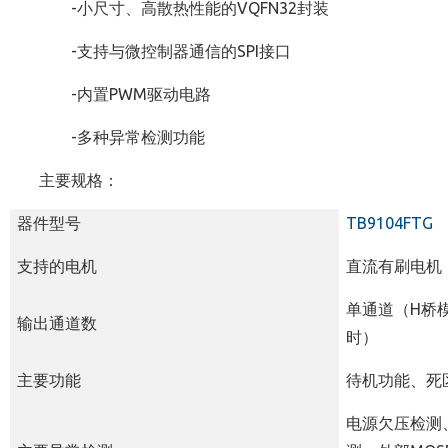
-小尺寸、高散热性能的VQFN32封装
-支持与微控制器通信的SPI接口
-内置PWM驱动电路
-多种异常检测功能
主要规格：
器件型号
TB9104FTG
支持的电机
直流有刷电机
单通道（
H
桥
输出通道数
时）
主要功能
待机功能、死
电源欠压检测