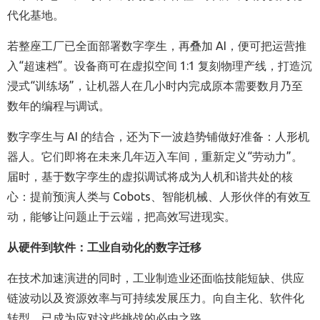
代化基地。
若整座工厂已全面部署数字孪生，再叠加
AI
，便可把运营推
入“超速档”。设备商可在虚拟空间
1:1
复刻物理产线，打造沉
浸式“训练场”，让机器人在几小时内完成原本需要数月乃至
数年的编程与调试。
数字孪生与
AI
的结合，还为下一波趋势铺做好准备：人形机
器人。它们即将在未来几年迈入车间，重新定义“劳动力”。
届时，基于数字孪生的虚拟调试将成为人机和谐共处的核
心：提前预演人类与
Cobots
、智能机械、人形伙伴的有效互
动，能够让问题止于云端，把高效写进现实。
从硬件到软件：工业自动化的数字迁移
在技术加速演进的同时，工业制造业还面临技能短缺、供应
链波动以及资源效率与可持续发展压力。向自主化、软件化
转型，已成为应对这些挑战的必由之路。