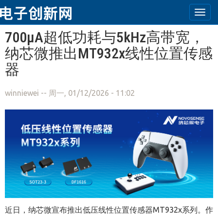
Togg
navi
跳转到主要内容
700μA超低功耗与5kHz高带宽，
纳芯微推出MT932x线性位置传感
器
winniewei
-- 周一, 01/12/2026 - 11:02
近日，纳芯微宣布推出低压线性位置传感器MT932x系列。作