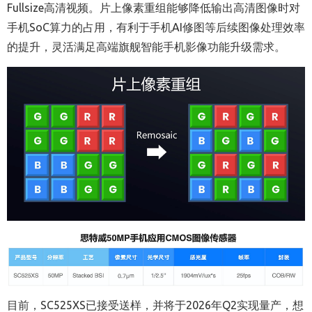
Fullsize
高清视频。片上像素重组能够降低输出高清图像时对
手机
SoC
算力的占用，有利于手机
AI
修图等后续图像处理效率
的提升，灵活满足高端旗舰智能手机影像功能升级需求。
目前，
SC525XS
已接受送样，并将于
2026
年
Q2
实现量产，想