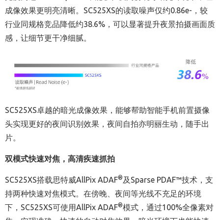
成像效果更明亮清晰。SC525XS的读取噪声仅约0.86e-，较
行业同规格竞品降低约38.6%，可以显著提升夜景拍摄画面质
感，让细节更干净细腻。
SC525XS卓越的暗光成像效果，能够帮助智能手机前置摄像
头实现更好的夜间识别效果，夜间自拍亦明丽生动，随手出
片。
双模式快速对焦，高清疾速抓拍
®
SC525XS
搭载思特威
AllPix ADAF
及
Sparse PDAF™
技术，支
持两种快速对焦模式。在傍晚、夜间等光线不充足的环境
®
下，
SC525XS
可使用
AllPix ADAF
模式，通过
100%
全像素对