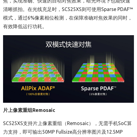
焦，实现准确、快速的自动对焦效果，暗光环境下也能快速
清晰抓拍。在光线充足时，
SC525XS
则可使用
Sparse PDAF™
模式，通过
6%
像素相位检测，在保障准确对焦效果的同时，
有效降低运行功耗。
片上像素重组
Remosaic
SC525XS
支持片上像素重组（
Remosaic
），无需手机
SoC
算
力支持，即可输出
50MP Fullsize
高分辨率图片及
12.5MP