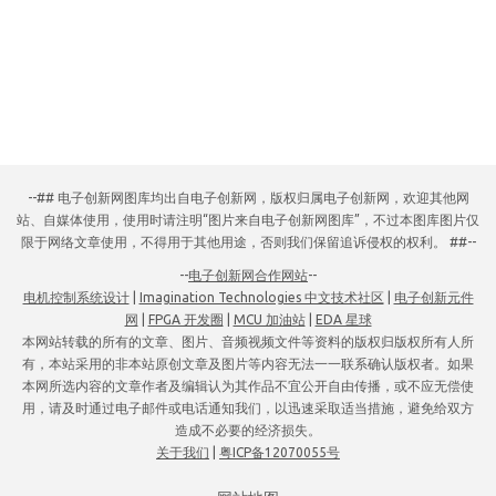
--## 电子创新网图库均出自电子创新网，版权归属电子创新网，欢迎其他网
站、自媒体使用，使用时请注明“图片来自电子创新网图库”，不过本图库图片仅
限于网络文章使用，不得用于其他用途，否则我们保留追诉侵权的权利。 ##--
--
电子创新网合作网站
--
电机控制系统设计
|
Imagination Technologies 中文技术社区
|
电子创新元件
网
|
FPGA 开发圈
|
MCU 加油站
|
EDA 星球
本网站转载的所有的文章、图片、音频视频文件等资料的版权归版权所有人所
有，本站采用的非本站原创文章及图片等内容无法一一联系确认版权者。如果
本网所选内容的文章作者及编辑认为其作品不宜公开自由传播，或不应无偿使
用，请及时通过电子邮件或电话通知我们，以迅速采取适当措施，避免给双方
造成不必要的经济损失。
关于我们
|
粤ICP备12070055号