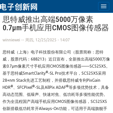
Togg
navi
跳转到主要内容
思特威推出高端5000万像素
0.7μm手机应用CMOS图像传感器
winniewei
-- 周四, 12/25/2025 - 14:07
思特威（上海）电子科技股份有限公司（股票简称：思特
威，股票代码：
688213
）近日宣布，
全新推出高端
5000
万像
素
0.7μm
像素尺寸手机应用
CMOS
图像传感器——
SC525XS
。
®
基于思特威
SmartClarity
-SL Pro
技术平台，
SC525XS
采用
28+nm Stack
先进工艺制程，并搭载思特威专利
PixGain
®
®
®
HDR
、
SFCPixel
-SL
及
AllPix ADAF
等多项优势技术，具备
高动态范围、低噪声、快速对焦、低功耗等多项性能优势。
作为全流程国产高端手机应用
CMOS
图像传感器，
SC525XS
创新搭载低功耗常开
Always-On
功能，可适用于高端旗舰手