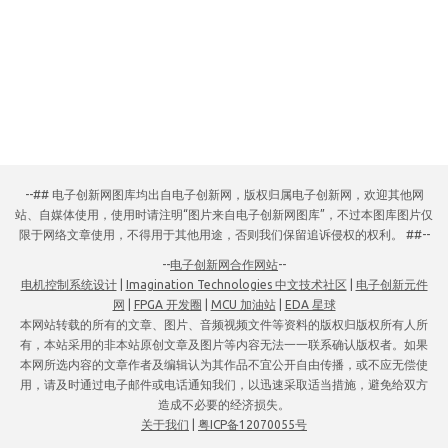
--## 电子创新网图库均出自电子创新网，版权归属电子创新网，欢迎其他网
站、自媒体使用，使用时请注明“图片来自电子创新网图库”，不过本图库图片仅
限于网络文章使用，不得用于其他用途，否则我们保留追诉侵权的权利。 ##--
--
电子创新网合作网站
--
电机控制系统设计
|
Imagination Technologies 中文技术社区
|
电子创新元件
网
|
FPGA 开发圈
|
MCU 加油站
|
EDA 星球
本网站转载的所有的文章、图片、音频视频文件等资料的版权归版权所有人所
有，本站采用的非本站原创文章及图片等内容无法一一联系确认版权者。如果
本网所选内容的文章作者及编辑认为其作品不宜公开自由传播，或不应无偿使
用，请及时通过电子邮件或电话通知我们，以迅速采取适当措施，避免给双方
造成不必要的经济损失。
关于我们
|
粤ICP备12070055号