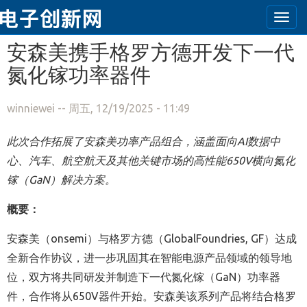
Togg
navi
跳转到主要内容
安森美携手格罗方德开发下一代
氮化镓功率器件
winniewei
-- 周五, 12/19/2025 - 11:49
此次合作拓展了安森美功率产品组合，涵盖面向AI数据中
心、汽车、航空航天及其他关键市场的高性能650V横向氮化
镓（GaN）解决方案。
概要：
安森美（onsemi）与格罗方德（GlobalFoundries, GF）达成
全新合作协议，进一步巩固其在智能电源产品领域的领导地
位，双方将共同研发并制造下一代氮化镓（GaN）功率器
件，合作将从650V器件开始。安森美该系列产品将结合格罗