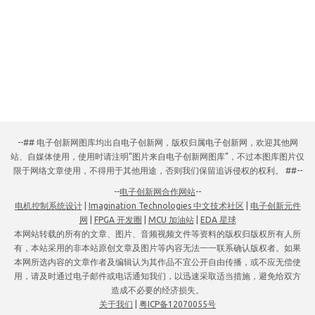
--## 电子创新网图库均出自电子创新网，版权归属电子创新网，欢迎其他网
站、自媒体使用，使用时请注明“图片来自电子创新网图库”，不过本图库图片仅
限于网络文章使用，不得用于其他用途，否则我们保留追诉侵权的权利。 ##--
--
电子创新网合作网站
--
电机控制系统设计
|
Imagination Technologies 中文技术社区
|
电子创新元件
网
|
FPGA 开发圈
|
MCU 加油站
|
EDA 星球
本网站转载的所有的文章、图片、音频视频文件等资料的版权归版权所有人所
有，本站采用的非本站原创文章及图片等内容无法一一联系确认版权者。如果
本网所选内容的文章作者及编辑认为其作品不宜公开自由传播，或不应无偿使
用，请及时通过电子邮件或电话通知我们，以迅速采取适当措施，避免给双方
造成不必要的经济损失。
关于我们
|
粤ICP备12070055号