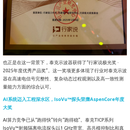
也正是在这一背景下，泰克示波器获得了“行家说极光奖 ·
2025年度优秀产品奖”。这一奖项更多体现了行业对泰克示波
器在高速电信号完整性、复杂动态过程观测以及高一致性测
量能力方面的综合认可。
AI
系统迈入工程深水区，IsoVu™探头荣膺AspenCore年度
大奖
AI算力竞争已从“跑得快”转向“跑得稳”。泰克TICP系列
IsoVu™射频隔离电流探头以1 GHz带宽、高共模抑制比和真