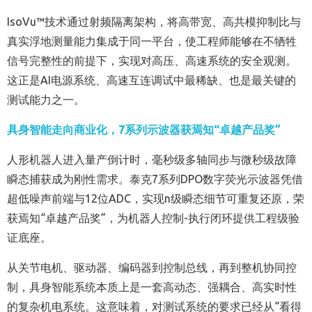
IsoVu™技术通过射频隔离架构，将高带宽、高共模抑制比与
真实浮地测量能力集成于同一平台，使工程师能够在不牺牲
信号完整性的前提下，实现对高压、高速系统的安全观测。
这正是AI电源系统、高速互连调试中最稀缺、也是最关键的
测试能力之一。
具身智能走向商业化，7系列示波器获焉知“卓越产品奖”
人形机器人进入量产倒计时，毫秒级多轴同步与微秒级故障
瞬态捕获成为刚性需求。泰克7系列DPO数字荧光示波器凭借
超低噪声前端与12位ADC，实现n级瞬态细节可重复还原，荣
获焉知“卓越产品奖”，为机器人控制-执行闭环提供工程级验
证底座。
从关节电机、驱动器、编码器到控制总线，再到整机协同控
制，具身智能系统本质上是一套高动态、强耦合、高实时性
的复杂机电系统。这意味着，对测试系统的要求已经从“看得