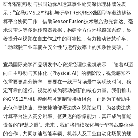
研华智能移动与强固边缘AI运算事业处资深协理林威佐表
示："宜鼎GMSL2™相机与研华TREK/REX强固型车载边缘运
算平台协同工作，借助Sensor Fusion技术融合激光雷达、毫
米波雷达等多源传感器数据，构建全方位环境感知系统，显
著提升AI视觉在自主作业中的可靠性，有力推动智慧矿车、
自动驾驶工业车辆在安全性与运行效率上的实质性突破。"
宜鼎国际光学产品研发中心资深经理徐俊凯表示："随着AI迈
向自主移动与实体化（Physical AI）的新阶段，视觉感知不
仅需要更高分辨率，更要在一线严苛场景中实现长时间、稳
定可靠的运行。视觉将成为驱动创新的核心力量。我们推出
的GMSL2™相机模组与可定制转接板组合，正是为了帮助生
态伙伴更快速、更便捷地部署边缘AI视觉应用，为各类边缘
计算平台注入高分辨率、低延迟的影像能力，真正成为智能
设备的‘智慧之眼'。未来，我们将持续深化与研华等战略伙伴
的合作，共同加速智能车辆、机器人及工业自动化场景的规