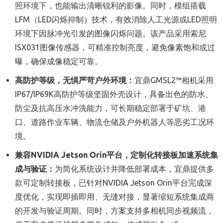
照环境下，也能输出清晰锐利的影像。同时，模组搭载
LFM（LED闪烁抑制）技术，有效消除人工光源或LED照明
环境下因脉冲光引发的图像闪烁问题。该产品采用索尼
ISX031图像传感器，可精准控制亮度，避免像素饱和或过
曝，确保成像稳定可靠。
高防护等级，无惧严苛户外环境：
宜鼎GMSL2™相机采用
IP67/IP69K高防护等级坚固外壳设计，具备出色的防水、
防尘及抗高压水冲洗能力，可长期稳定部署于矿坑、港
口、道路作业车辆、物流仓储及户外机器人等恶劣工况环
境。
兼容
NVIDIA Jetson Orin
平台，定制化转接板加速系统集
成与验证：
为简化系统设计并降低部署成本，宜鼎提供多
款可定制转接板，已针对NVIDIA Jetson Orin平台完成深
度优化，实现即插即用、无缝对接，显著缩短系统集成商
的开发与验证周期。同时，方案支持多相机同步视频流，