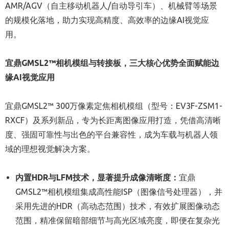
AMR/AGV（自主移动机器人/自动导引车）、机械臂等场景
的规模化落地，助力实现高精度、高效率的边缘AI视觉应
用。
宜鼎
GMSL2™
相机模组与转接板，三大核心优势全面赋能边
缘
AI
视觉应用
宜鼎GMSL2™ 300万像素定焦相机模组（型号：EV3F-ZSM1-
RXCF）及系列新品，专为长距离图像应用打造，凭借高清晰
度、强固可靠性与出色的平台兼容性，成为车载与机器人领
域的理想视觉解决方案。
内置
HDR
与
LFM
技术，显著提升成像清晰度：
宜鼎
GMSL2™相机模组集成高性能ISP（图像信号处理器），并
采用先进的HDR（高动态范围）技术，有效扩展图像动态
范围，精准保留暗部细节与高光区域亮度，即便在复杂光