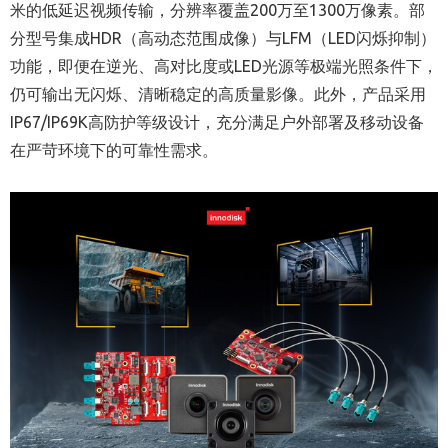
米的低延迟视频传输，分辨率覆盖200万至1300万像素。部
分型号集成HDR（高动态范围成像）与LFM（LED闪烁抑制）
功能，即便在逆光、高对比度或LED光源等极端光照条件下，
仍可输出无闪烁、清晰稳定的高质量影像。此外，产品采用
IP67/IP69K高防护等级设计，充分满足户外部署及移动设备
在严苛环境下的可靠性需求。