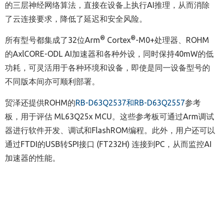
的三层神经网络算法，直接在设备上执行
AI
推理，从而消除
了云连接要求，降低了延迟和安全风险。
®
®
所有型号都集成了
32
位
Arm
Cortex
-M0+
处理器、
ROHM
的
AxlCORE-ODL AI
加速器和各种外设，同时保持
40mW
的低
功耗，可灵活用于各种环境和设备，即使是同一
设备
型号的
不同版本间亦可顺利部署。
贸泽还提供
ROHM
的
RB-D63Q2537
和
RB-D63Q2557
参考
板，用于评估
ML63Q25x MCU
。这些参考板可通过
Arm
调试
器进行软件开发、调试和
FlashROM
编程。此外，用户还可以
通过
FTDI
的
USB
转
SPI
接口
(FT232H)
连接到
PC
，从而监控
AI
加速器的性能。