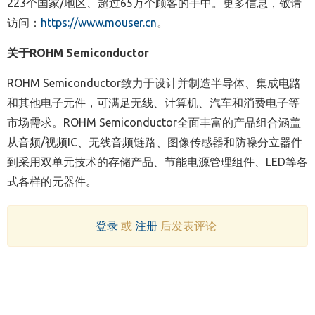
223
个国家
/
地区、超过
65
万个顾客的手中。更多信息
，
敬请
访问
：
https://www.mouser.cn
。
关于
ROHM Semiconductor
ROHM Semiconductor
致力于设计并制造半导体、集成电路
和其他电子元件，可满足无线、计算机、汽车和消费电子等
市场需求。
ROHM Semiconductor
全面丰富的产品组合涵盖
从音频
/
视频
IC
、无线音频链路、图像传感器和防噪分立器件
到采用双单元技术的存储产品、节能电源管理组件、
LED
等各
式各样的元器件。
登录
或
注册
后发表评论