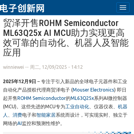
Togg
navi
跳转到主要内容
贸泽开售ROHM Semiconductor
ML63Q25x AI MCU助力实现更高
效可靠的自动化、机器人及智能
应用
winniewei
-- 周二, 12/09/2025 - 14:12
2025
年
12
月
9
日
–
专注于引入新品的全球电子元器件和工业
自动化产品授权代理商贸泽电子
(
Mouser Electronics
)
即日
起开售
ROHM Semiconductor
的
ML63Q25x
系列
AI
微控制器
(MCU)
。
这些先进的
MCU
专为
工业自动化
、仪器仪表、
机器
人
、
消费
电子和
智能家居
系统而设计，可实现实时、独立于
网络的
AI
监控和预测性维护。