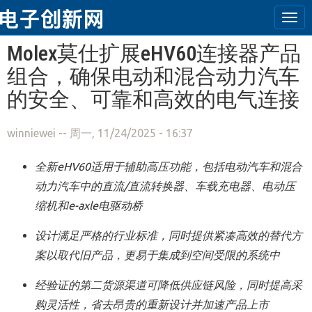
Tog
navi
跳转到主要内容
Molex莫仕扩展eHV60连接器产品
组合，确保电动和混合动力汽车
的安全、可靠和高效的电气连接
winniewei
-- 周一, 11/24/2025 - 16:37
全新eHV60适用于辅助高压功能，包括电动汽车和混合
动力汽车中的直流/直流转换器、车载充电器、电动压
缩机和e-axle电驱动桥
设计满足严格的行业标准，同时提供紧凑高效的替代方
案以取代旧产品，更易于集成到空间受限的系统中
经验证的第二货源渠道可降低供应链风险，同时提高采
购灵活性，省去昂贵的重新设计并加速产品上市