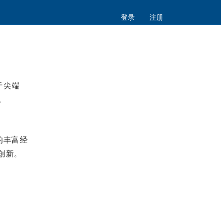
登录
注册
于尖端
。
的丰富经
创新。