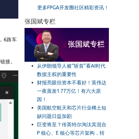
更多FPGA开发圈社区精彩资讯！
张国斌专栏
。
，6路车
的链接。
从伊朗领导人被“斩首”看AI时代
数据主权的重要性
财报亮眼但资本不看好！英伟达
一夜蒸发1.77万亿！有六大原
因！
美国航空航天和芯片行业稀土短
缺问题日益加剧
巨变将至？传英特尔淘汰其混合
P 核心、E 核心等芯片架构，转