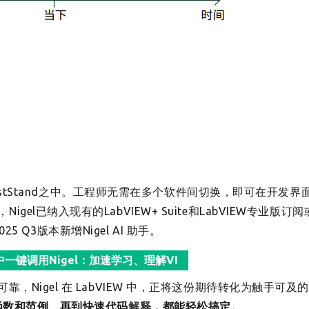
与TestStand之中。工程师无需在多个软件间切换，即可在开发界
l已纳入现有的LabVIEW+ Suite和LabVIEW专业版订
25 Q3版本新增Nigel AI 助手。
W 中一键调用Nigel：加速学习、理解VI
，Nigel 在 LabVIEW 中，正将这份期待转化为触手可及
的函数和范例、再到快速代码
解释
，都能轻松搞定。