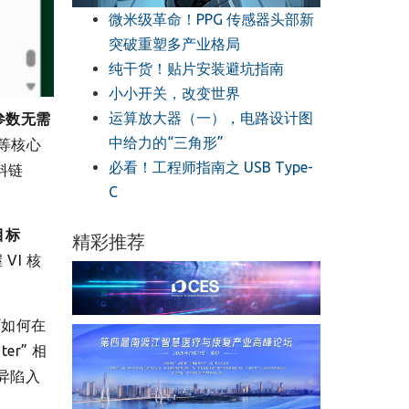
微米级革命！PPG 传感器头部新
突破重塑多产业格局
纯干货！贴片安装避坑指南
小小开关，改变世界
运算放大器（一），电路设计图
参数无需
中给力的“三角形”
 等核心
必看！工程师指南之 USB Type-
料链
C
目标
精彩推荐
VI 核
 “如何在
er” 相
异陷入