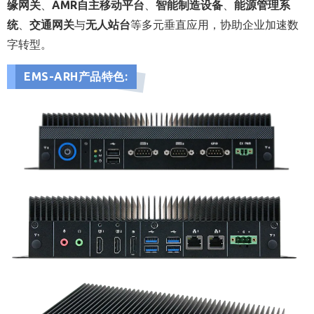
缘网关
、
AMR自主移动平台
、
智能制造设备
、
能源管理系
统
、
交通网关
与
无人站台
等多元垂直应用，协助企业加速数
字转型。
EMS-ARH产品特色: