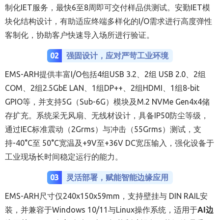
制化IET服务，最快6至8周即可交付样品供测试。安勤IET模
块化结构设计，有助适应终端多样化的I/O需求进行高度弹性
客制化，协助客户快速导入场所进行验证。
02
强固设计，应对严苛工业环境
EMS-ARH提供丰富I/O包括4组USB 3.2、2组 USB 2.0、2组
COM、2组2.5GbE LAN、1组DP++、2组HDMI、1组8-bit
GPIO等，并支持5G（Sub-6G）模块及M.2 NVMe Gen4x4储
存扩充。系统采无风扇、无线材设计，具备IP50防尘等级，
通过IEC标准震动（2Grms）与冲击（55Grms）测试，支
持-40°C至 50°C宽温及+9V至+36V DC宽压输入，强化设备于
工业现场长时间稳定运行的能力。
03
灵活部署，赋能智能边缘应用
EMS-ARH尺寸仅240x150x59mm，支持壁挂与 DIN RAIL安
装，并兼容于Windows 10/11与Linux操作系统，适用于
AI边