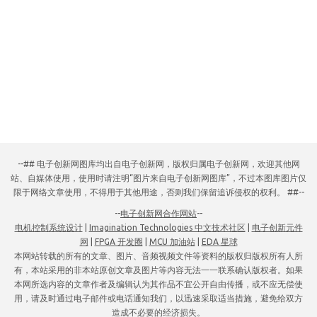
--## 电子创新网图库均出自电子创新网，版权归属电子创新网，欢迎其他网
站、自媒体使用，使用时请注明“图片来自电子创新网图库”，不过本图库图片仅
限于网络文章使用，不得用于其他用途，否则我们保留追诉侵权的权利。 ##--
--
电子创新网合作网站
--
电机控制系统设计
|
Imagination Technologies 中文技术社区
|
电子创新元件
网
|
FPGA 开发圈
|
MCU 加油站
|
EDA 星球
本网站转载的所有的文章、图片、音频视频文件等资料的版权归版权所有人所
有，本站采用的非本站原创文章及图片等内容无法一一联系确认版权者。如果
本网所选内容的文章作者及编辑认为其作品不宜公开自由传播，或不应无偿使
用，请及时通过电子邮件或电话通知我们，以迅速采取适当措施，避免给双方
造成不必要的经济损失。