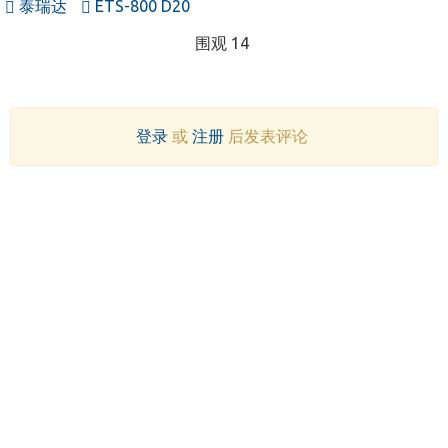
泰瑞达
ETS-800 D20
围观 14
登录
或
注册
后发表评论