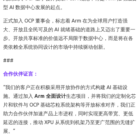
型
AI
数据中心发展的起点
。
正式加入
OCP
董事会，标志着
Arm
在为
全球用户
打造强
大、开放且全民可及的
AI
就绪基础的道路上又迈出了
重要
一
步。开放共享标准的价值远不局限于数据中心
，而是将在各
类依赖
全系统协同设计的市场中
持续
驱动创新。
###
合作伙伴
证言
：
“
我们的客户
正在积极采用
开放协作
的方式
构建
AI
基础设
施
。通过加入
Arm
全面设计
生态项目，
并
将
我们的定制化
芯
片
和软件
与
OCP
基础芯粒系统架构等开放标准
对齐
，我们
正
助力
合作伙伴
加速
产品上市
进程
，同时
实现
更高带宽、更低
延迟的连接
，推动
XPU
从系统到机架乃至更广范围
的无缝扩
展。”