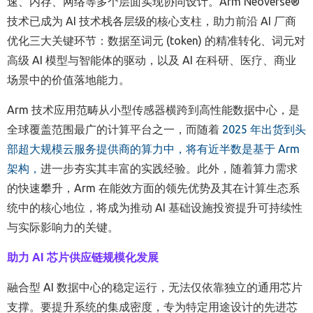
速、内存、网络等多个层面实现协同设计。
Arm Neoverse®
技术已成为
AI
技术栈
各层级的核心支柱，助力前沿
AI
厂商
优化三大关键环节：数据
至
词元
(token)
的精准转化、
词元
对
高级
AI
模型
与
智能体
的
驱动
，以及
AI
在科研、医疗
、商业
场景中
的价值
落地能力。
Arm
技术应用范畴从
小型传感器横跨到高性能数据中心，是
全球覆盖范围最广的计算平台之一，而随着
2025
年
出货到头
部超大规模云服务提供商的算力中
，将
有近半数是基于
Arm
架构
，
进一步夯实其丰富的实践经验。此外，
随着算力
需求
的
快速攀升
，
Arm
在能效方面的
领先优势
及其在计算生态系
统中的核心地位，
将
成为推动
AI
基础设施投资提升可持续性
与实际影响力的关键。
助力
AI
芯片供应链规模化发展
融合型
AI
数据中心的
稳定
运行
，无法仅依靠独立的通用芯片
支撑
。要提升系统的集成密度，专为特定用途设计的先进芯