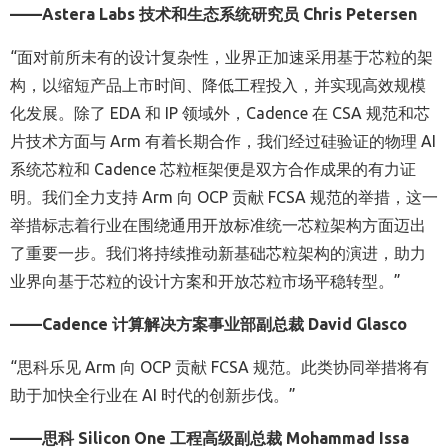
——
Astera Labs
技术
和生态系统
研究员
Chris Petersen
“面对前所未有的设计复杂性，业界正
加速
采用基于芯粒的架
构，以缩短产品上市时间、
降低
工程投入，并实现高效规模
化发展。除了
EDA
和
IP
领域外，
Cadence
在
CSA
规范和芯
片技术方面与
Arm
有着长期
合作，我们经
过
硅验证的物理
AI
系统芯粒
和
Cadence
芯粒框架便是双方合作成果的有力证
明。我们全力支持
Arm
向
OCP
贡献
FCSA
规范
的举措，这一
举措标志着行业在
围绕通用开放标准统一芯粒架构方面迈出
了重要一步。我们
将持续
推动新基础芯粒架构的演进，助力
业界向基于芯粒的设计方案和开放芯粒市场平稳转型。”
——
Cadence
计算解决方案事业部副总裁
David Glasco
“思科
乐见
Arm
向
OCP
贡献
FCSA
规范。此类
协同举措
将
有
助于加快
全行业在
AI
时代
的
创新步伐
。”
——思科
Silicon One
工程高级副总裁
Mohammad Issa