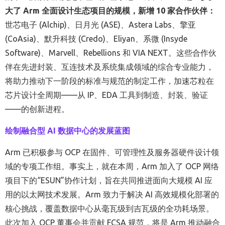
大了
Arm
全面设计生态项目的规模，新增
10
家合作伙伴：
世芯电子
(Alchip)
、日月光
(ASE)
、
Astera Labs
、擎亚
(CoAsia)
、默升科技
(Credo)
、
Eliyan
、系微
(Insyde
Software)
、
Marvell
、
Rebellions
和
VIA NEXT
。这些合作伙
伴在先进封装、互连技术及系统集成领域的综合专业能力，
将
助力
推动下一阶段的标准与规范的制定工作
，加速芯粒
在
芯片设计全周期
——
从
IP
、
EDA
工具到制造、封装、验证
——
的
创新
进程
。
绘制融合型
AI
数据中心的发展
蓝图
Arm
已积极参与
OCP
在固件、可管理性及服务器硬件设计领
域的专项工作组。事实上，就在本周，
Arm
加入了
OCP
网络
项目下
的
“
ESUN
”协作计划，旨在共同推进面向大规模
AI
应
用的以太网技术发展。
Arm
致力于解决
AI
高效
规模化部署的
核心挑战，覆盖数据中心从毫瓦级到吉瓦级的全功耗场景。
此次加入
OCP
董事会
并
贡献
FCSA
规范，将是
Arm
推动融合