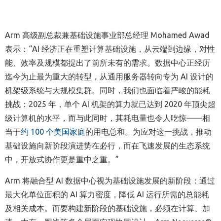
Arm
高级副总裁兼基础设施事业部总经理
Mohamed Awad
表示：“
AI
经济正在重塑计算基础设施，从云端到边缘，对性
能、效率及规模都提出了前所未有的需求。数据中心正经历
迄今为止最为重大的
转型
，
从通用服务器
转向
专为
AI
设计的
机架级系统与大规模集群。
同时
，我们
也
面临着严峻的
能耗
挑战：
2025
年，单个
AI
机架的算力就已
达到
2020
年顶尖超
级计算机的水平，而与此同时，其耗电量也令人吃惊——相
当于
约
100
个
美国家庭
的
用电总和
。
为
应对
这一
挑战，
推动
基础设施
向新
阶段
演进势在必行
，
而在飞速
发展
的生态系统
中，开放式协作更是重中之重。”
Arm
将
融合型
AI
数据中心视为
基础设施发展
的新阶段：通过
最大化单位面积的
AI
算力
密度，降低
AI
运行所需的总
能耗
及相关成本。而要构建新阶段的基础设施，必须在计算、加