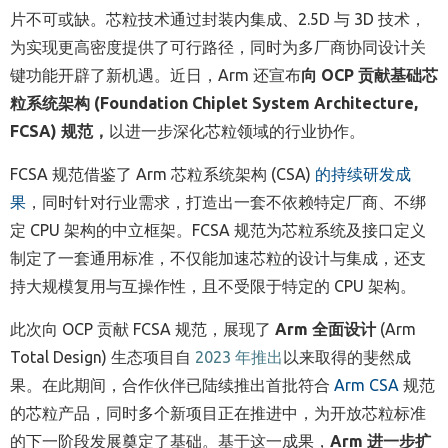
片不可或缺。芯粒技术通过封装内集成、
2.5D
与
3D
技术，
为实现更高密度提供了可行路径，同时为
多厂商协同设计关
键功能
开辟了新
机遇。
近日
，
Arm
还宣布
向
OCP
贡献基础芯
粒系统架构
(
Foundation Chiplet System Architecture,
FCSA
)
规范，
以进一步深化芯粒领域的行业协作。
FCSA
规范借鉴了
Arm
芯粒系统架构
(CSA)
的持续研发
成
果
，同时针对行业需求，打造出一套不依赖
特定
厂商、不绑
定
CPU
架构的中立框架。
FCSA
规范为芯粒系统及接口定义
制定了一套通用标准，不仅能加速芯粒的设计与集成，还
支
持大规模
复用与互操作性，
且
不受
限于特定的
CPU
架构
。
此次向
OCP
贡献
FCSA
规范
，
展现
了
Arm
全面设计
(Arm
Total Design)
生态项目自
2023
年推出
以来取得的斐然成
果。在此期间，合作伙伴已
陆续
推出首批符合
Arm CSA
规范
的芯粒产品，
同时
多个
新
项目
正在推进中
，为开放芯粒标准
的下一阶段发展
奠定了
基础
。基于这一成果
，
Arm
进一步扩