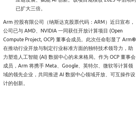
已扩大三倍。
Arm
控股有限公司
（
纳斯达克股票代码
：
ARM
）
近日
宣布
，
公司已与
AMD
、
NVIDIA
一同获任开放计算项目
(
Open
Compute Project,
OCP)
董事会成员。此次任命彰显了
Arm®
在推动行业开放与制定行业标准方面的
独特
技术领导力
，
助
力塑造人工智能
(AI)
数据中心的未来格局。作为
OCP
董事会
成员，
Arm
将
携手
Meta
、
Google
、英特尔、微软等计算领
域的
领先
企业，共同推进
AI
数据中心领域开放、可互操作设
计
的创新。