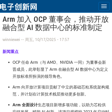
Tog
navi
跳转到主要内容
Arm 加入 OCP 董事会，推动开放
融合型 AI 数据中心的标准制定
winniewei
-- 周五, 10/17/2025 - 17:57
新闻重点
OCP
任命
Arm
（与
AMD
、
NVIDIA
一同）为董事会新
晋成员，此举
彰
显了
Arm
在融合型
AI
数据中心为定义
开放标准所扮演的领导角色
。
Arm
向开放计算项目贡献了中立的基础芯粒系统架构规
范，并计划在计算技术栈层推动更多创新
。
Arm
全面设计
生态项目新增多项功能，以助力芯粒供
应链发展、赋能
AI
创新。该项目规模较
2023
年启动时